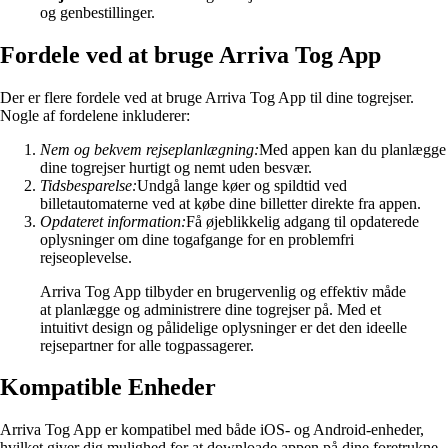
og genbestillinger.
Fordele ved at bruge Arriva Tog App
Der er flere fordele ved at bruge Arriva Tog App til dine togrejser.
Nogle af fordelene inkluderer:
Nem og bekvem rejseplanlægning:
Med appen kan du planlægge
dine togrejser hurtigt og nemt uden besvær.
Tidsbesparelse:
Undgå lange køer og spildtid ved
billetautomaterne ved at købe dine billetter direkte fra appen.
Opdateret information:
Få øjeblikkelig adgang til opdaterede
oplysninger om dine togafgange for en problemfri
rejseoplevelse.
Arriva Tog App tilbyder en brugervenlig og effektiv måde
at planlægge og administrere dine togrejser på. Med et
intuitivt design og pålidelige oplysninger er det den ideelle
rejsepartner for alle togpassagerer.
Kompatible Enheder
Arriva Tog App er kompatibel med både iOS- og Android-enheder,
hvilket giver dig mulighed for at downloade appen på dine foretrukne