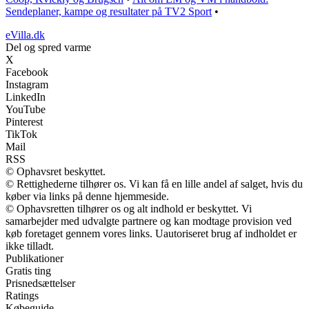
Sendeplaner, kampe og resultater på TV2 Sport
•
eVilla.dk
Del og spred varme
X
Facebook
Instagram
LinkedIn
YouTube
Pinterest
TikTok
Mail
RSS
© Ophavsret beskyttet.
© Rettighederne tilhører os. Vi kan få en lille andel af salget, hvis du
køber via links på denne hjemmeside.
© Ophavsretten tilhører os og alt indhold er beskyttet. Vi
samarbejder med udvalgte partnere og kan modtage provision ved
køb foretaget gennem vores links. Uautoriseret brug af indholdet er
ikke tilladt.
Publikationer
Gratis ting
Prisnedsættelser
Ratings
Købeguide