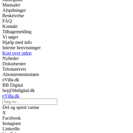
Manualer
Afspilninger
Beskrivelse
FAQ
Kontakt
Tilbagemelding
Vi søger
Hjælp med info
Interne henvisninger
Kort over siden
Nyheder
Dokumenter
Tekstunivers
Abonnementsstrøm
eVilla.dk
BB Digital
hej@bbdigital.dk
eVilla.dk
Del og spred varme
X
Facebook
Instagram
LinkedIn