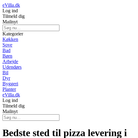
eVilla.dk
Log ind
Tilmeld dig
Mailnyt
Kategorier
Køkken
Sove
Bad
Børn
Arbejde
Udendørs
Bil
Dyr
Byggeri
Planter
eVilla.dk
Log ind
Tilmeld dig
Mailnyt
Bedste sted til pizza levering i