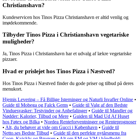
Christianshavn?
Kundeservicen hos Tinos Pizza Christianshavn er altid venlig og
imødekommende.
Tilbyder Tinos Pizza i Christianshavn vegetariske
muligheder?
Ja, Tinos Pizza i Christianshavn har et udvalg af lækre vegetariske
pizzaer.
Hvad er prislejet hos Tinos Pizza i Næstved?
Hos Tinos Pizza i Næstved finder du gode priser og tilbud på deres
menukort.
Hjemis Levering – Få Billige Isterninger og Naturli Isvafler Online
•
Guide til Mobega og Falck Gems
•
Guide til Valg af den Bedste
Vinduesvasker: Testvinder og Anbefalinger
•
Guide til Mandler og
Nødder: Kalorier, Tilbud og Mere
•
Guiden til Mad Ud Af Huset
hos Føtex og Bilka
•
Nordea Renteforventninger og Renteprognoser
•
Alt, du behøver at vide om Gucci i København
•
Guide til
Netto.ses Bedste Tilbud
•
Guide til den perfekte nytårsmenu fra
Coop, Kvickly og Brugsen
•
Alt om EM og VM i håndbold: