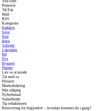
YouTube
Pinterest
TikTok
Mail
RSS
Kategorier
Køkken
Sove
Bad
Børn
Arbejde
Udendørs
Bil
Dyr
Byggeri
Planter
Lær os at kende
Tal med os
Pressen
Markedsføring
Min adgang
Nyhedsmail
Samarbejde
Tip redaktionen
Renovering for begyndere – hvordan kommer du i gang?