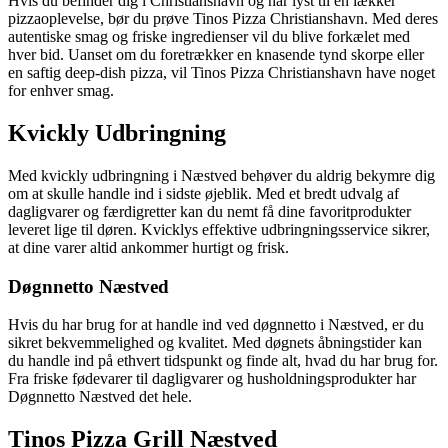
Hvis du befinder dig i Christianshavn og har lyst til en lækker
pizzaoplevelse, bør du prøve Tinos Pizza Christianshavn. Med deres
autentiske smag og friske ingredienser vil du blive forkælet med
hver bid. Uanset om du foretrækker en knasende tynd skorpe eller
en saftig deep-dish pizza, vil Tinos Pizza Christianshavn have noget
for enhver smag.
Kvickly Udbringning
Med kvickly udbringning i Næstved behøver du aldrig bekymre dig
om at skulle handle ind i sidste øjeblik. Med et bredt udvalg af
dagligvarer og færdigretter kan du nemt få dine favoritprodukter
leveret lige til døren. Kvicklys effektive udbringningsservice sikrer,
at dine varer altid ankommer hurtigt og frisk.
Døgnnetto Næstved
Hvis du har brug for at handle ind ved døgnnetto i Næstved, er du
sikret bekvemmelighed og kvalitet. Med døgnets åbningstider kan
du handle ind på ethvert tidspunkt og finde alt, hvad du har brug for.
Fra friske fødevarer til dagligvarer og husholdningsprodukter har
Døgnnetto Næstved det hele.
Tinos Pizza Grill Næstved