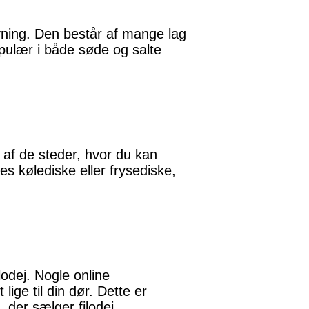
avning. Den består af mange lag
populær i både søde og salte
 af de steder, hvor du kan
res kølediske eller frysediske,
lodej. Nogle online
lige til din dør. Dette er
, der sælger filodej.