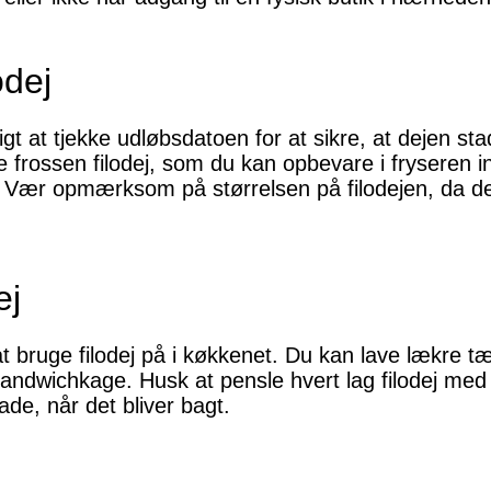
odej
tigt at tjekke udløbsdatoen for at sikre, at dejen st
rossen filodej, som du kan opbevare i fryseren indti
Vær opmærksom på størrelsen på filodejen, da den
ej
bruge filodej på i køkkenet. Du kan lave lækre tært
ndwichkage. Husk at pensle hvert lag filodej med s
ade, når det bliver bagt.