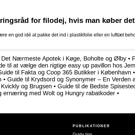
ingsråd for filodej, hvis man køber det
ære en god idé at pakke det ind i plastikfolie eller en lufttæt be
d Det Nærmeste Apotek i Køge, Boholte og Ølby
•
F
de til at vælge den rigtige easy up pavillon hos Je
Guide til Fakta og Coop 365 Butikker i København
m
•
Guide til Krydsord og Synonymer – En Verden a
 Kvickly og Brugsen
•
Guide til de Bedste Spisest
og ernæring med Wolt og Hungry rabatkoder
•
PUBLIKATIONER
Gratis ting