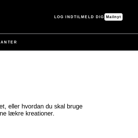
LOG IND
TILMELD DIG
Mailnyt
LANTER
et, eller hvordan du skal bruge
ine lækre kreationer.