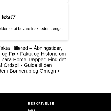
 løst?
holder for at bevare friskheden længst
akta Hillerød – Åbningstider,
m og Fix
•
Fakta og Historie om
•
Zara Home Tæpper: Find det
f Ordspil
•
Guide til den
eder i Bønnerup og Omegn
•
BESKRIVELSE
FAQ