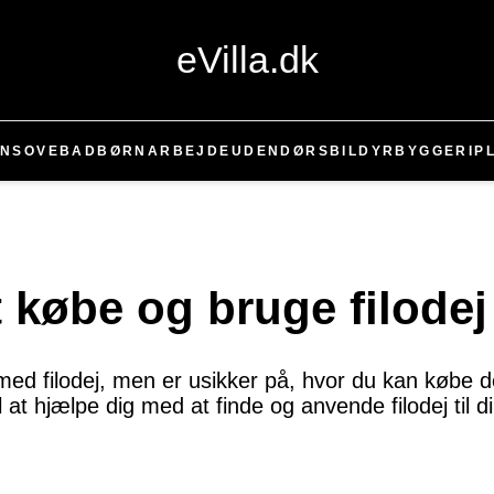
eVilla.dk
EN
SOVE
BAD
BØRN
ARBEJDE
UDENDØRS
BIL
DYR
BYGGERI
P
t købe og bruge filodej
 med filodej, men er usikker på, hvor du kan købe d
l at hjælpe dig med at finde og anvende filodej til d