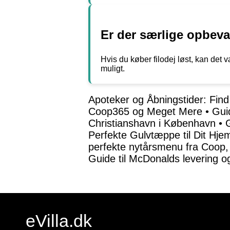
Er der særlige opbevar
Hvis du køber filodej løst, kan det v
muligt.
Apoteker og Åbningstider: Fin
Coop365 og Meget Mere
•
Gui
Christianshavn i København
•
Perfekte Gulvtæppe til Dit Hje
perfekte nytårsmenu fra Coop,
Guide til McDonalds levering 
eVilla.dk