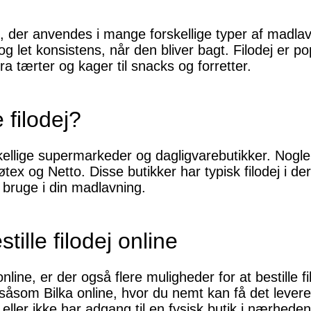
ej, der anvendes i mange forskellige typer af madl
 og let konsistens, når den bliver bagt. Filodej er 
 fra tærter og kager til snacks og forretter.
filodej?
skellige supermarkeder og dagligvarebutikker. Nogle
Føtex og Netto. Disse butikker har typisk filodej i de
g bruge i din madlavning.
tille filodej online
line, er der også flere muligheder for at bestille fi
såsom Bilka online, hvor du nemt kan få det leveret 
t eller ikke har adgang til en fysisk butik i nærheden