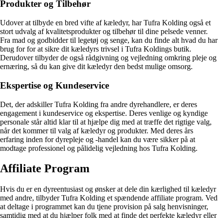
Produkter og Tilbehør
Udover at tilbyde en bred vifte af kæledyr, har Tufra Kolding også et
stort udvalg af kvalitetsprodukter og tilbehør til dine pelsede venner.
Fra mad og godbidder til legetøj og senge, kan du finde alt hvad du har
brug for for at sikre dit kæledyrs trivsel i Tufra Koldings butik.
Derudover tilbyder de også rådgivning og vejledning omkring pleje og
ernæring, så du kan give dit kæledyr den bedst mulige omsorg.
Ekspertise og Kundeservice
Det, der adskiller Tufra Kolding fra andre dyrehandlere, er deres
engagement i kundeservice og ekspertise. Deres venlige og kyndige
personale står altid klar til at hjælpe dig med at træffe det rigtige valg,
når det kommer til valg af kæledyr og produkter. Med deres års
erfaring inden for dyrepleje og -handel kan du være sikker på at
modtage professionel og pålidelig vejledning hos Tufra Kolding.
Affiliate Program
Hvis du er en dyreentusiast og ønsker at dele din kærlighed til kæledyr
med andre, tilbyder Tufra Kolding et spændende affiliate program. Ved
at deltage i programmet kan du tjene provision på salg henvisninger,
samtidig med at du hjælper folk med at finde det perfekte kæledyr eller