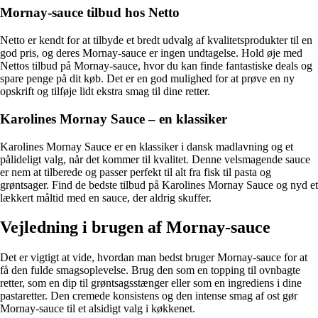
Mornay-sauce tilbud hos Netto
Netto er kendt for at tilbyde et bredt udvalg af kvalitetsprodukter til en
god pris, og deres Mornay-sauce er ingen undtagelse. Hold øje med
Nettos tilbud på Mornay-sauce, hvor du kan finde fantastiske deals og
spare penge på dit køb. Det er en god mulighed for at prøve en ny
opskrift og tilføje lidt ekstra smag til dine retter.
Karolines Mornay Sauce – en klassiker
Karolines Mornay Sauce er en klassiker i dansk madlavning og et
pålideligt valg, når det kommer til kvalitet. Denne velsmagende sauce
er nem at tilberede og passer perfekt til alt fra fisk til pasta og
grøntsager. Find de bedste tilbud på Karolines Mornay Sauce og nyd et
lækkert måltid med en sauce, der aldrig skuffer.
Vejledning i brugen af Mornay-sauce
Det er vigtigt at vide, hvordan man bedst bruger Mornay-sauce for at
få den fulde smagsoplevelse. Brug den som en topping til ovnbagte
retter, som en dip til grøntsagsstænger eller som en ingrediens i dine
pastaretter. Den cremede konsistens og den intense smag af ost gør
Mornay-sauce til et alsidigt valg i køkkenet.