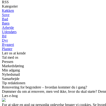
RSS
Kategorier
Køkken
Sove
Bad
Børn
Arbejde
Udendørs
Bil
Dyr
Byggeri
Planter
Lær os at kende
Tal med os
Pressen
Markedsføring
Min adgang
Nyhedsmail
Samarbejde
Tip redaktionen
Renovering for begyndere – hvordan kommer du i gang?
Drømmer du om at renovere, men ved ikke, hvor du skal starte? Denne 
Læs e-bog
For at sikre en god og personlig oplevelse bruger vi cookies. Se hvord