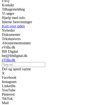
FAQ
Kontakt
Tilbagemelding
Vi søger
Hjælp med info
Interne henvisninger
Kort over siden
Nyheder
Dokumenter
Tekstunivers
Abonnementsstrøm
eVilla.dk
BB Digital
hej@bbdigital.dk
eVilla.dk
Del og spred varme
X
Facebook
Instagram
LinkedIn
YouTube
Pinterest
TikTok
Mail