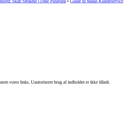
dsord: Skab Struktur i Dine Puslespil
•
Guide til Matas Kundeservice
m vores links. Uautoriseret brug af indholdet er ikke tilladt.