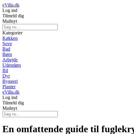
eVilla.dk
Log ind
Tilmeld dig
Mailnyt
Kategorier
Køkken
Sove
Bad
Børn
Arbejde
Udendørs
Bil
Dyr
Byggeri
Planter
eVilla.dk
Log ind
Tilmeld dig
Mailnyt
En omfattende guide til fuglekr