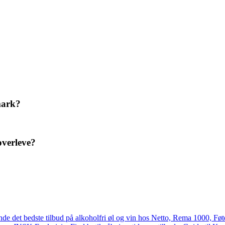
mark?
 overleve?
finde det bedste tilbud på alkoholfri øl og vin hos Netto, Rema 1000, Fø