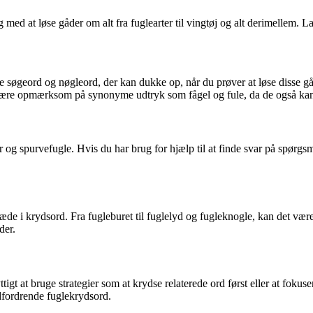
g med at løse gåder om alt fra fuglearter til vingtøj og alt derimellem.
ge søgeord og nøgleord, der kan dukke op, når du prøver at løse disse g
 at være opmærksom på synonyme udtryk som fågel og fule, da de også k
 og spurvefugle. Hvis du har brug for hjælp til at finde svar på spørgsm
de i krydsord. Fra fugleburet til fuglelyd og fugleknogle, kan det vær
der.
tigt at bruge strategier som at krydse relaterede ord først eller at fokus
dfordrende fuglekrydsord.