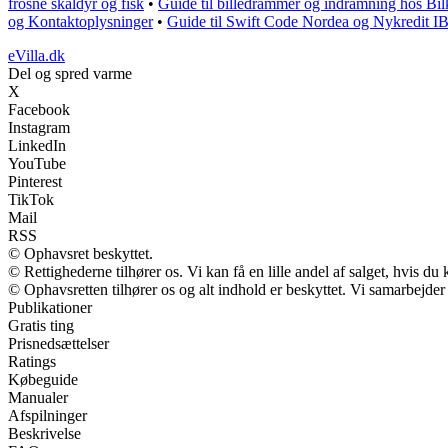
frosne skaldyr og fisk
•
Guide til billedrammer og indramning hos Bil
og Kontaktoplysninger
•
Guide til Swift Code Nordea og Nykredit 
eVilla.dk
Del og spred varme
X
Facebook
Instagram
LinkedIn
YouTube
Pinterest
TikTok
Mail
RSS
© Ophavsret beskyttet.
© Rettighederne tilhører os. Vi kan få en lille andel af salget, hvis d
© Ophavsretten tilhører os og alt indhold er beskyttet. Vi samarbejder
Publikationer
Gratis ting
Prisnedsættelser
Ratings
Købeguide
Manualer
Afspilninger
Beskrivelse