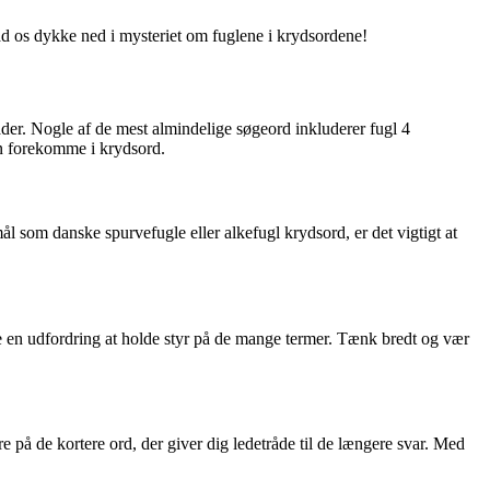
 Lad os dykke ned i mysteriet om fuglene i krydsordene!
åder. Nogle af de mest almindelige søgeord inkluderer fugl 4
an forekomme i krydsord.
ål som danske spurvefugle eller alkefugl krydsord, er det vigtigt at
e en udfordring at holde styr på de mange termer. Tænk bredt og vær
ere på de kortere ord, der giver dig ledetråde til de længere svar. Med