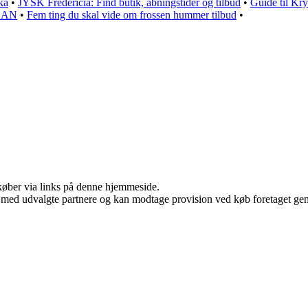
ka
•
JYSK Fredericia: Find butik, åbningstider og tilbud
•
Guide til Kry
IBAN
•
Fem ting du skal vide om frossen hummer tilbud
•
u køber via links på denne hjemmeside.
 med udvalgte partnere og kan modtage provision ved køb foretaget genne