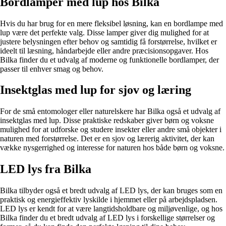
Bordlamper med lup hos Bilka
Hvis du har brug for en mere fleksibel løsning, kan en bordlampe med
lup være det perfekte valg. Disse lamper giver dig mulighed for at
justere belysningen efter behov og samtidig få forstørrelse, hvilket er
ideelt til læsning, håndarbejde eller andre præcisionsopgaver. Hos
Bilka finder du et udvalg af moderne og funktionelle bordlamper, der
passer til enhver smag og behov.
Insektglas med lup for sjov og læring
For de små entomologer eller naturelskere har Bilka også et udvalg af
insektglas med lup. Disse praktiske redskaber giver børn og voksne
mulighed for at udforske og studere insekter eller andre små objekter i
naturen med forstørrelse. Det er en sjov og lærerig aktivitet, der kan
vække nysgerrighed og interesse for naturen hos både børn og voksne.
LED lys fra Bilka
Bilka tilbyder også et bredt udvalg af LED lys, der kan bruges som en
praktisk og energieffektiv lyskilde i hjemmet eller på arbejdspladsen.
LED lys er kendt for at være langtidsholdbare og miljøvenlige, og hos
Bilka finder du et bredt udvalg af LED lys i forskellige størrelser og