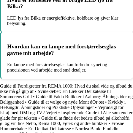
Bilka?
LED lys fra Bilka er energieffektive, holdbare og giver klar
belysning.
Hvordan kan en lampe med forstørrelsesglas
gavne mit arbejde?
En lampe med forstørrelsesglas kan forbedre synet og
præcisionen ved arbejde med små detaljer.
Guide til Færdigretter fra REMA 1000: Hvad du skal vide og tilbud du
ikke må gå glip af
•
Svinekæber: En Lækker Delikatesse til
Sommerens Grill
•
Guide til Fakta Butikker i Aalborg: Åbningstider og
Beliggenhed
•
Guide til at vælge og nyde Mont dOr ost
•
Kvickly i
Helsingør: Åbningstider og Praktiske Oplysninger
•
Vejrudsigt for
Ishøj med DMI og TV2 Vejret
•
Inspirerende Guide til Alle sømænd er
glade for pir teksten
•
Guide til at finde det bedste tilbud på alkoholfri
øl og vin hos Netto, Rema 1000, Føtex og andre butikker
•
Frosne
Hummerhaler: En Delikat Delikatesse
•
Nordea Bank: Find din