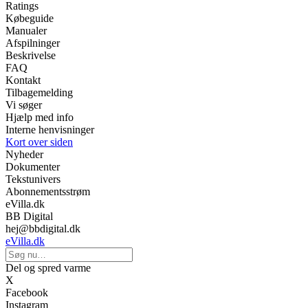
Ratings
Købeguide
Manualer
Afspilninger
Beskrivelse
FAQ
Kontakt
Tilbagemelding
Vi søger
Hjælp med info
Interne henvisninger
Kort over siden
Nyheder
Dokumenter
Tekstunivers
Abonnementsstrøm
eVilla.dk
BB Digital
hej@bbdigital.dk
eVilla.dk
Del og spred varme
X
Facebook
Instagram