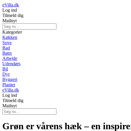
eVilla.dk
Log ind
Tilmeld dig
Mailnyt
Kategorier
Køkken
Sove
Bad
Børn
Arbejde
Udendørs
Bil
Dyr
Byggeri
Planter
eVilla.dk
Log ind
Tilmeld dig
Mailnyt
Grøn er vårens hæk – en inspire