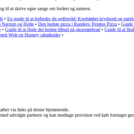
g til at skrive egne sange om foråret og naturen.
ds
•
En guide til at forbedre dit ordforråd: Kredsløbet krydsord og stæ
0 i Nærum og Holte
•
Den bedste pizza i Randers: Pepitos Pizza
•
Guide 
e
•
Guide til at finde det bedste tilbud på oksemørbrad
•
Guide til at fin
 med Wolt og Hungry rabatkoder
•
u køber via links på denne hjemmeside.
 med udvalgte partnere og kan modtage provision ved køb foretaget genne