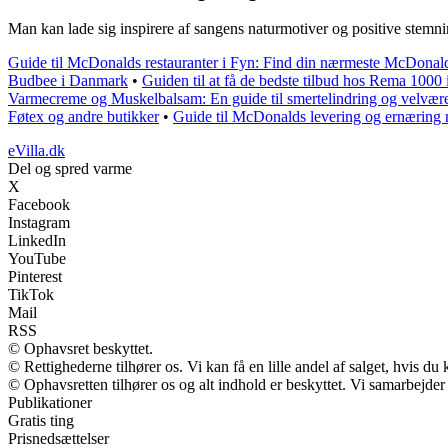
Man kan lade sig inspirere af sangens naturmotiver og positive stemnin
Guide til McDonalds restauranter i Fyn: Find din nærmeste McDonal
Budbee i Danmark
•
Guiden til at få de bedste tilbud hos Rema 100
Varmecreme og Muskelbalsam: En guide til smertelindring og velvær
Føtex og andre butikker
•
Guide til McDonalds levering og ernæring
eVilla.dk
Del og spred varme
X
Facebook
Instagram
LinkedIn
YouTube
Pinterest
TikTok
Mail
RSS
© Ophavsret beskyttet.
© Rettighederne tilhører os. Vi kan få en lille andel af salget, hvis d
© Ophavsretten tilhører os og alt indhold er beskyttet. Vi samarbejder
Publikationer
Gratis ting
Prisnedsættelser