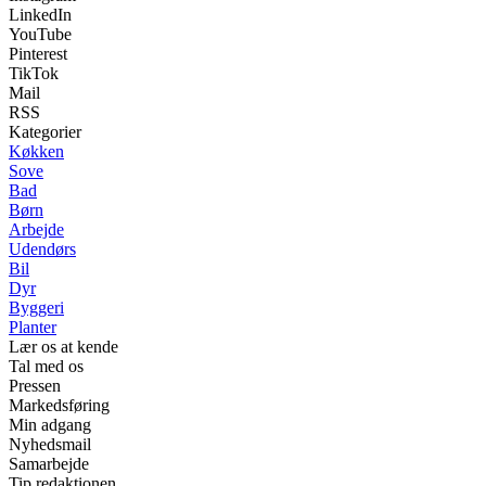
LinkedIn
YouTube
Pinterest
TikTok
Mail
RSS
Kategorier
Køkken
Sove
Bad
Børn
Arbejde
Udendørs
Bil
Dyr
Byggeri
Planter
Lær os at kende
Tal med os
Pressen
Markedsføring
Min adgang
Nyhedsmail
Samarbejde
Tip redaktionen