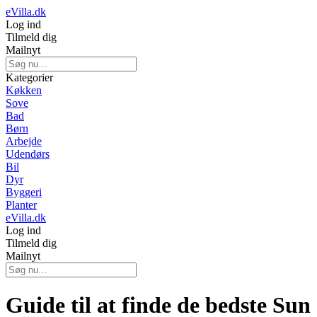
eVilla.dk
Log ind
Tilmeld dig
Mailnyt
Kategorier
Køkken
Sove
Bad
Børn
Arbejde
Udendørs
Bil
Dyr
Byggeri
Planter
eVilla.dk
Log ind
Tilmeld dig
Mailnyt
Guide til at finde de bedste Sun