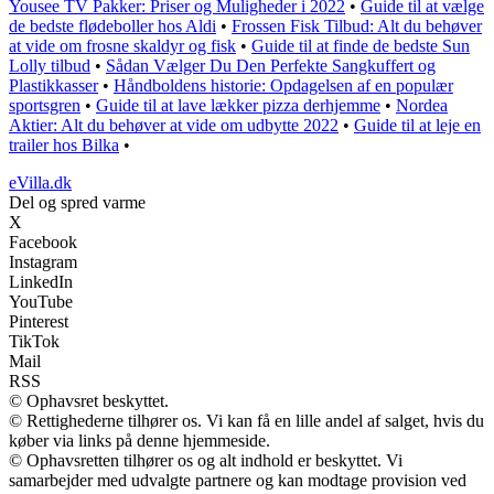
Yousee TV Pakker: Priser og Muligheder i 2022
•
Guide til at vælge
de bedste flødeboller hos Aldi
•
Frossen Fisk Tilbud: Alt du behøver
at vide om frosne skaldyr og fisk
•
Guide til at finde de bedste Sun
Lolly tilbud
•
Sådan Vælger Du Den Perfekte Sangkuffert og
Plastikkasser
•
Håndboldens historie: Opdagelsen af en populær
sportsgren
•
Guide til at lave lækker pizza derhjemme
•
Nordea
Aktier: Alt du behøver at vide om udbytte 2022
•
Guide til at leje en
trailer hos Bilka
•
eVilla.dk
Del og spred varme
X
Facebook
Instagram
LinkedIn
YouTube
Pinterest
TikTok
Mail
RSS
© Ophavsret beskyttet.
© Rettighederne tilhører os. Vi kan få en lille andel af salget, hvis du
køber via links på denne hjemmeside.
© Ophavsretten tilhører os og alt indhold er beskyttet. Vi
samarbejder med udvalgte partnere og kan modtage provision ved