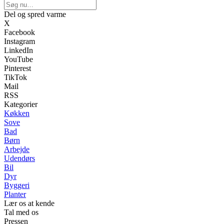
Del og spred varme
X
Facebook
Instagram
LinkedIn
YouTube
Pinterest
TikTok
Mail
RSS
Kategorier
Køkken
Sove
Bad
Børn
Arbejde
Udendørs
Bil
Dyr
Byggeri
Planter
Lær os at kende
Tal med os
Pressen