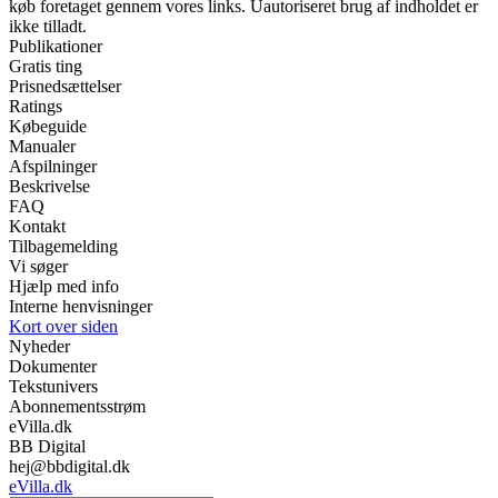
køb foretaget gennem vores links. Uautoriseret brug af indholdet er
ikke tilladt.
Publikationer
Gratis ting
Prisnedsættelser
Ratings
Købeguide
Manualer
Afspilninger
Beskrivelse
FAQ
Kontakt
Tilbagemelding
Vi søger
Hjælp med info
Interne henvisninger
Kort over siden
Nyheder
Dokumenter
Tekstunivers
Abonnementsstrøm
eVilla.dk
BB Digital
hej@bbdigital.dk
eVilla.dk