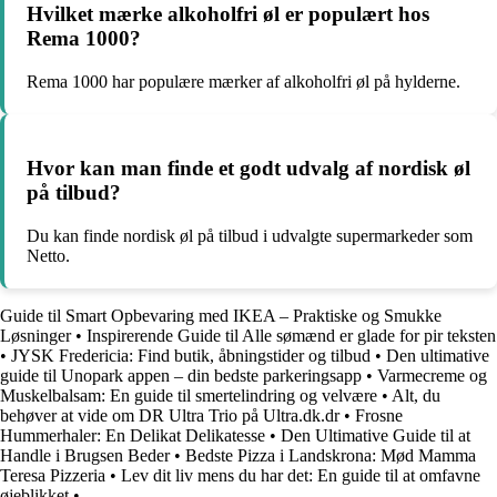
Hvilket mærke alkoholfri øl er populært hos
Rema 1000?
Rema 1000 har populære mærker af alkoholfri øl på hylderne.
Hvor kan man finde et godt udvalg af nordisk øl
på tilbud?
Du kan finde nordisk øl på tilbud i udvalgte supermarkeder som
Netto.
Guide til Smart Opbevaring med IKEA – Praktiske og Smukke
Løsninger
•
Inspirerende Guide til Alle sømænd er glade for pir teksten
•
JYSK Fredericia: Find butik, åbningstider og tilbud
•
Den ultimative
guide til Unopark appen – din bedste parkeringsapp
•
Varmecreme og
Muskelbalsam: En guide til smertelindring og velvære
•
Alt, du
behøver at vide om DR Ultra Trio på Ultra.dk.dr
•
Frosne
Hummerhaler: En Delikat Delikatesse
•
Den Ultimative Guide til at
Handle i Brugsen Beder
•
Bedste Pizza i Landskrona: Mød Mamma
Teresa Pizzeria
•
Lev dit liv mens du har det: En guide til at omfavne
øjeblikket
•