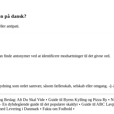
ion på dansk?
er antipati.
 finde antonymer ved at identificere modsætninger til det givne ord.
ning som ordet samvær, såsom fællesskab, selskab eller omgang. -||–||–||–
og Beslag: Alt Du Skal Vide
•
Guide til Byens Kylling og Pizza Ry
•
N
– En dybdegående guide til det populære skaldyr
•
Guide til ABC Lavpr
 med Levering i Danmark
•
Fakta om Fodbold
•