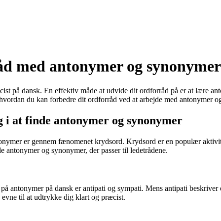
orråd med antonymer og synonyme
æcist på dansk. En effektiv måde at udvide dit ordforråd på er at lære 
, hvordan du kan forbedre dit ordforråd ved at arbejde med antonymer 
 i at finde antonymer og synonymer
synonymer er gennem fænomenet krydsord. Krydsord er en populær aktivite
nde antonymer og synonymer, der passer til ledetrådene.
 antonymer på dansk er antipati og sympati. Mens antipati beskriver en f
evne til at udtrykke dig klart og præcist.