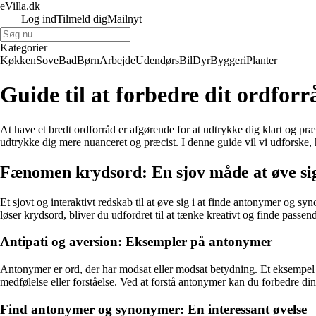
eVilla.dk
Log ind
Tilmeld dig
Mailnyt
Kategorier
Køkken
Sove
Bad
Børn
Arbejde
Udendørs
Bil
Dyr
Byggeri
Planter
Guide til at forbedre dit ordf
At have et bredt ordforråd er afgørende for at udtrykke dig klart og pr
udtrykke dig mere nuanceret og præcist. I denne guide vil vi udforske
Fænomen krydsord: En sjov måde at øve sig
Et sjovt og interaktivt redskab til at øve sig i at finde antonymer og 
løser krydsord, bliver du udfordret til at tænke kreativt og finde passe
Antipati og aversion: Eksempler på antonymer
Antonymer er ord, der har modsat eller modsat betydning. Et eksempel på
medfølelse eller forståelse. Ved at forstå antonymer kan du forbedre din 
Find antonymer og synonymer: En interessant øvelse