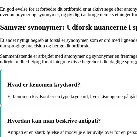
En god øvelse for at forbedre dit ordforråd er at aktivt søge efter anto
over antonymer og synonymer, og øv dig i at bruge dem i sætninger for
Samvær synonymer: Udforsk nuancerne i s
Et andet nyttigt begreb at forstå er synonymer, som er ord med ligne
din sproglige præcision og berige dit ordforråd.
Sammenfattende er arbejdet med antonymer og synonymer en fremragende 
udtryksfuldhed. Sørg for at integrere disse begreber i din daglige spro
Hvad er fænomen krydsord?
Et fænomen krydsord er en type krydsord, hvor løsningerne på gåder
Hvordan kan man beskrive antipati?
Antipati er en stærk følelse af modvilje eller uvilje over for en perso