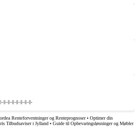
||–||–||–||–||–||-
ordea Renteforventninger og Renteprognoser
•
Optimer din
is Tilbudsaviser i Jylland
•
Guide til Opbevaringsløsninger og Møbler