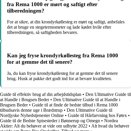
fra Rema 1000 er mørt og saftigt efter
tilberedningen?
For at sikre, at din krondyrkøllesteg er mørt og saftigt, anbefales
det at bruge en stegetermometer og lade kødet hvile efter
tilberedningen, så saftigheden bevares.
Kan jeg fryse krondyrkøllesteg fra Rema 1000
for at gemme det til senere?
Ja, du kan fryse krondyrkøllesteg for at gemme det til senere
brug. Husk at pakke det godt ind for at bevare kvaliteten.
Guide til effektiv brug af din arbejdstidsplan
•
Den Ultimative Guide til
at Handle i Brugsen Beder
•
Den Ultimative Guide til at Handle i
Brugsen Beder
•
Guide til at finde de bedste tilbud i Rema 1000
tilbudsavis denne uge i Brædstrup
•
Den Ultimative Guide til
Nordjyske Nyhedstjenester Online
•
Guide til Hårfarvning hos Føtex
•
Guide til de Bedste Spisesteder i Bønnerup og Omegn
•
Nordea
Aktier: Alt du behøver at vide om udbytte 2022
•
Alt hvad du behøver