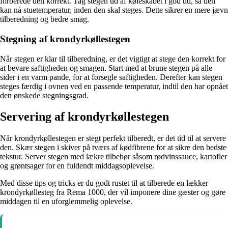
forberede den korrekt. Tag stegen ud af køleskabet i god tid, så den
kan nå stuetemperatur, inden den skal steges. Dette sikrer en mere jævn
tilberedning og bedre smag.
Stegning af krondyrkøllestegen
Når stegen er klar til tilberedning, er det vigtigt at stege den korrekt for
at bevare saftigheden og smagen. Start med at brune stegen på alle
sider i en varm pande, for at forsegle saftigheden. Derefter kan stegen
steges færdig i ovnen ved en passende temperatur, indtil den har opnået
den ønskede stegningsgrad.
Servering af krondyrkøllestegen
Når krondyrkøllestegen er stegt perfekt tilberedt, er det tid til at servere
den. Skær stegen i skiver på tværs af kødfibrene for at sikre den bedste
tekstur. Server stegen med lækre tilbehør såsom rødvinssauce, kartofler
og grøntsager for en fuldendt middagsoplevelse.
Med disse tips og tricks er du godt rustet til at tilberede en lækker
krondyrkøllesteg fra Rema 1000, der vil imponere dine gæster og gøre
middagen til en uforglemmelig oplevelse.