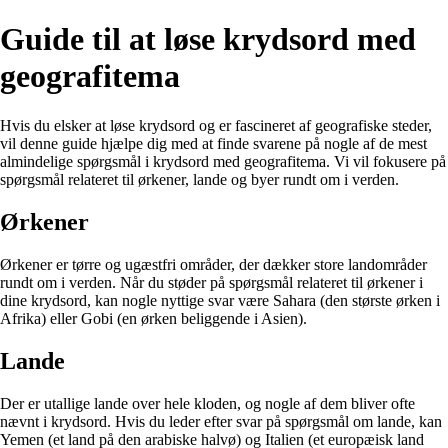
Guide til at løse krydsord med
geografitema
Hvis du elsker at løse krydsord og er fascineret af geografiske steder,
vil denne guide hjælpe dig med at finde svarene på nogle af de mest
almindelige spørgsmål i krydsord med geografitema. Vi vil fokusere på
spørgsmål relateret til ørkener, lande og byer rundt om i verden.
Ørkener
Ørkener er tørre og ugæstfri områder, der dækker store landområder
rundt om i verden. Når du støder på spørgsmål relateret til ørkener i
dine krydsord, kan nogle nyttige svar være Sahara (den største ørken i
Afrika) eller Gobi (en ørken beliggende i Asien).
Lande
Der er utallige lande over hele kloden, og nogle af dem bliver ofte
nævnt i krydsord. Hvis du leder efter svar på spørgsmål om lande, kan
Yemen (et land på den arabiske halvø) og Italien (et europæisk land