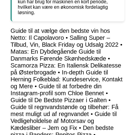
kun har brug for maskinen en kort periode,
hvilket kan være en økonomisk fordelagtig
løsning.
Guide til at vælge den bedste vin hos
Netto: Il Capolavoro
•
Salling Super –
Tilbud, Vin, Black Friday og Udsalg 2022
•
Matas: En Dybdegående Guide til
Danmarks Førende Skønhedskæde
•
Scamorza Pizza: En Italiensk Delikatesse
på Østerbrogade
•
In-depth Guide til
Herning Folkeblad: Kundeservice, Kontakt
og Mere
•
Guide til at forbedre din
Instagram-profil som Chloe Bennet
•
Guide til De Bedste Pizzaer i Galten
•
Guide til regnvandstønde og tilbehør: Få
mest muligt ud af regnvandet
•
Guide til
Vedligeholdelse af Motorsav og
Kædesliber – Jem og Fix
•
Den bedste
pizza i Randers: Pepitos Pizza
•