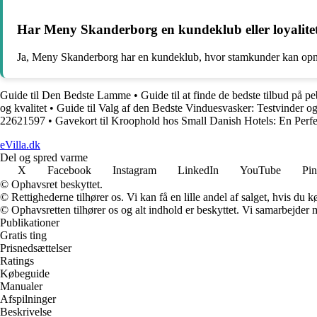
Har Meny Skanderborg en kundeklub eller loyalit
Ja, Meny Skanderborg har en kundeklub, hvor stamkunder kan opnå f
Guide til Den Bedste Lamme
•
Guide til at finde de bedste tilbud på p
og kvalitet
•
Guide til Valg af den Bedste Vinduesvasker: Testvinder o
22621597
•
Gavekort til Kroophold hos Small Danish Hotels: En Per
eVilla.dk
Del og spred varme
X
Facebook
Instagram
LinkedIn
YouTube
Pin
© Ophavsret beskyttet.
© Rettighederne tilhører os. Vi kan få en lille andel af salget, hvis du
© Ophavsretten tilhører os og alt indhold er beskyttet. Vi samarbejder 
Publikationer
Gratis ting
Prisnedsættelser
Ratings
Købeguide
Manualer
Afspilninger
Beskrivelse