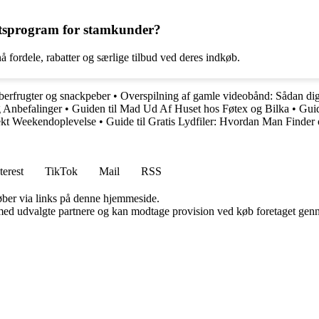
etsprogram for stamkunder?
ordele, rabatter og særlige tilbud ved deres indkøb.
eberfrugter og snackpeber
•
Overspilning af gamle videobånd: Sådan dig
g Anbefalinger
•
Guiden til Mad Ud Af Huset hos Føtex og Bilka
•
Guid
fekt Weekendoplevelse
•
Guide til Gratis Lydfiler: Hvordan Man Find
terest
TikTok
Mail
RSS
 køber via links på denne hjemmeside.
med udvalgte partnere og kan modtage provision ved køb foretaget gennem