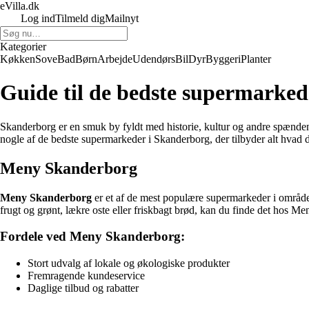
eVilla.dk
Log ind
Tilmeld dig
Mailnyt
Kategorier
Køkken
Sove
Bad
Børn
Arbejde
Udendørs
Bil
Dyr
Byggeri
Planter
Guide til de bedste supermarked
Skanderborg er en smuk by fyldt med historie, kultur og andre spændende 
nogle af de bedste supermarkeder i Skanderborg, der tilbyder alt hvad d
Meny Skanderborg
Meny Skanderborg
er et af de mest populære supermarkeder i området.
frugt og grønt, lækre oste eller friskbagt brød, kan du finde det hos Me
Fordele ved Meny Skanderborg:
Stort udvalg af lokale og økologiske produkter
Fremragende kundeservice
Daglige tilbud og rabatter