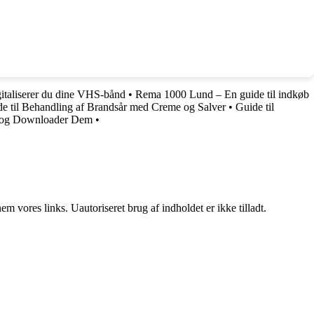
italiserer du dine VHS-bånd
•
Rema 1000 Lund – En guide til indkøb
e til Behandling af Brandsår med Creme og Salver
•
Guide til
er og Downloader Dem
•
 vores links. Uautoriseret brug af indholdet er ikke tilladt.