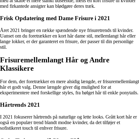
med at skabe et mere slankt udseende, mens en kort frisure til kvinder
med firkantede ansigter kan blødgøre deres træk.
Frisk Opdatering med Dame Frisure i 2021
Året 2021 bringer en række spændende nye frisuretrends til kvinder.
Uanset om du foretrækker en kort hår dame stil, mellemlangt hår eller
lange lokker, er der garanteret en frisure, der passer til din personlige
stil.
Frisuremellemlangt Hår og Andre
Klassikere
For dem, der foretrækker en mere alsidig længde, er frisuremellemlangt
hår et godt valg. Denne længde giver dig mulighed for at
eksperimentere med forskellige styles, fra bølget hår til enkle ponytails.
Hårtrends 2021
I 2021 fokuserer hårtrends på naturlige og lette looks. Grått kort hår er
også en populær trend blandt modne kvinder, da det tilføjer et
sofistikeret touch til enhver frisure.