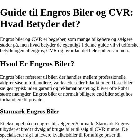
Guide til Engros Biler og CVR:
Hvad Betyder det?
Engros biler og CVR er begreber, som mange bilkøbere og sælgere
støder på, men hvad betyder de egentlig? I denne guide vil vi udforske
betydningen af engros, CVR og hvordan det hele spiller sammen.
Hvad Er Engros Biler?
Engros biler refererer til biler, der handles mellem professionelle
aktører såsom forhandlere, værksteder eller bilauktioner. Disse biler
sælges typisk uden garanti og reklamationsret og bliver ofte købt i
større mængder. Engros biler er normalt billigere end biler solgt hos
forhandlere til private.
Starmark Engros Biler
Et eksempel på en engros bilsælger er Starmark. Starmark Engros
tilbyder et bredt udvalg af brugte biler til salg til CVR-numre. De
specialiserer sig i at levere kvalitetsbiler til fornuftige priser til