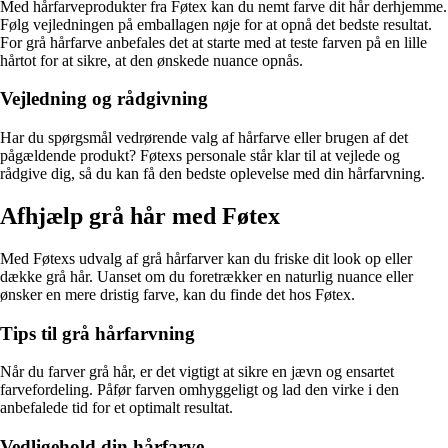
Med hårfarveprodukter fra Føtex kan du nemt farve dit hår derhjemme.
Følg vejledningen på emballagen nøje for at opnå det bedste resultat.
For grå hårfarve anbefales det at starte med at teste farven på en lille
hårtot for at sikre, at den ønskede nuance opnås.
Vejledning og rådgivning
Har du spørgsmål vedrørende valg af hårfarve eller brugen af det
pågældende produkt? Føtexs personale står klar til at vejlede og
rådgive dig, så du kan få den bedste oplevelse med din hårfarvning.
Afhjælp grå hår med Føtex
Med Føtexs udvalg af grå hårfarver kan du friske dit look op eller
dække grå hår. Uanset om du foretrækker en naturlig nuance eller
ønsker en mere dristig farve, kan du finde det hos Føtex.
Tips til grå hårfarvning
Når du farver grå hår, er det vigtigt at sikre en jævn og ensartet
farvefordeling. Påfør farven omhyggeligt og lad den virke i den
anbefalede tid for et optimalt resultat.
Vedligehold din hårfarve