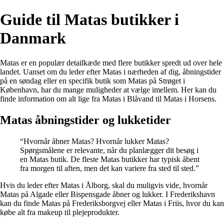
Guide til Matas butikker i
Danmark
Matas er en populær detailkæde med flere butikker spredt ud over hele
landet. Uanset om du leder efter Matas i nærheden af dig, åbningstider
på en søndag eller en specifik butik som Matas på Strøget i
København, har du mange muligheder at vælge imellem. Her kan du
finde information om alt lige fra Matas i Blåvand til Matas i Horsens.
Matas åbningstider og lukketider
“Hvornår åbner Matas? Hvornår lukker Matas?
Spørgsmålene er relevante, når du planlægger dit besøg i
en Matas butik. De fleste Matas butikker har typisk åbent
fra morgen til aften, men det kan variere fra sted til sted.”
Hvis du leder efter Matas i Ålborg, skal du muligvis vide, hvornår
Matas på Algade eller Bispensgade åbner og lukker. I Frederikshavn
kan du finde Matas på Frederiksborgvej eller Matas i Friis, hvor du kan
købe alt fra makeup til plejeprodukter.