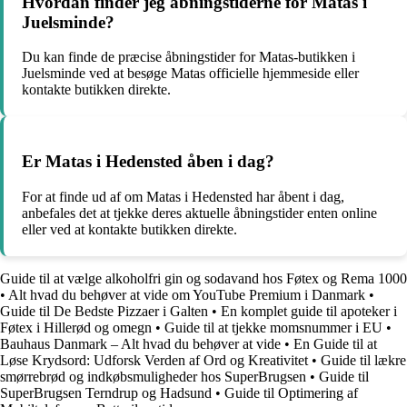
Hvordan finder jeg åbningstiderne for Matas i
Juelsminde?
Du kan finde de præcise åbningstider for Matas-butikken i
Juelsminde ved at besøge Matas officielle hjemmeside eller
kontakte butikken direkte.
Er Matas i Hedensted åben i dag?
For at finde ud af om Matas i Hedensted har åbent i dag,
anbefales det at tjekke deres aktuelle åbningstider enten online
eller ved at kontakte butikken direkte.
Guide til at vælge alkoholfri gin og sodavand hos Føtex og Rema 1000
•
Alt hvad du behøver at vide om YouTube Premium i Danmark
•
Guide til De Bedste Pizzaer i Galten
•
En komplet guide til apoteker i
Føtex i Hillerød og omegn
•
Guide til at tjekke momsnummer i EU
•
Bauhaus Danmark – Alt hvad du behøver at vide
•
En Guide til at
Løse Krydsord: Udforsk Verden af Ord og Kreativitet
•
Guide til lækre
smørrebrød og indkøbsmuligheder hos SuperBrugsen
•
Guide til
SuperBrugsen Terndrup og Hadsund
•
Guide til Optimering af