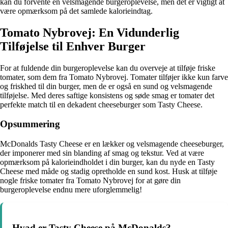
kan du forvente en velsmagende burgeroplevelse, men det er vigtigt at
være opmærksom på det samlede kalorieindtag.
Tomato Nybrovej: En Vidunderlig
Tilføjelse til Enhver Burger
For at fuldende din burgeroplevelse kan du overveje at tilføje friske
tomater, som dem fra Tomato Nybrovej. Tomater tilføjer ikke kun farve
og friskhed til din burger, men de er også en sund og velsmagende
tilføjelse. Med deres saftige konsistens og søde smag er tomater det
perfekte match til en dekadent cheeseburger som Tasty Cheese.
Opsummering
McDonalds Tasty Cheese er en lækker og velsmagende cheeseburger,
der imponerer med sin blanding af smag og tekstur. Ved at være
opmærksom på kalorieindholdet i din burger, kan du nyde en Tasty
Cheese med måde og stadig opretholde en sund kost. Husk at tilføje
nogle friske tomater fra Tomato Nybrovej for at gøre din
burgeroplevelse endnu mere uforglemmelig!
Hvad er Tasty Cheese på McDonalds?