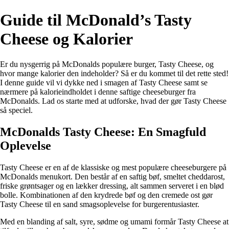
Guide til McDonald’s Tasty
Cheese og Kalorier
Er du nysgerrig på McDonalds populære burger, Tasty Cheese, og
hvor mange kalorier den indeholder? Så er du kommet til det rette sted!
I denne guide vil vi dykke ned i smagen af Tasty Cheese samt se
nærmere på kalorieindholdet i denne saftige cheeseburger fra
McDonalds. Lad os starte med at udforske, hvad der gør Tasty Cheese
så speciel.
McDonalds Tasty Cheese: En Smagfuld
Oplevelse
Tasty Cheese er en af de klassiske og mest populære cheeseburgere på
McDonalds menukort. Den består af en saftig bøf, smeltet cheddarost,
friske grøntsager og en lækker dressing, alt sammen serveret i en blød
bolle. Kombinationen af den krydrede bøf og den cremede ost gør
Tasty Cheese til en sand smagsoplevelse for burgerentusiaster.
Med en blanding af salt, syre, sødme og umami formår Tasty Cheese at