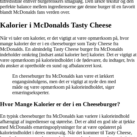
tilfredsstille enhver burgerelskers smagsløg. Den lækre tekstur og den
perfekte balance mellem ingredienserne gør denne burger til en favorit
blandt McDonalds fans verden over.
Kalorier i McDonalds Tasty Cheese
Når vi taler om kalorier, er det vigtigt at være opmærksom på, hvor
mange kalorier der er i en cheeseburger som Tasty Cheese fra
McDonalds. En almindelig Tasty Cheese burger fra McDonalds
indeholder omkring [indsæt antal kalorier her] kalorier. Det er vigtigt at
være opmærksom på kalorieindholdet i de fødevarer, du indtager, hvis
du ønsker at opretholde en sund og afbalanceret kost.
En cheeseburger fra McDonalds kan være et lækkert
engangsindulgens, men det er vigtigt at nyde den med
måde og være opmærksom på kalorieindholdet, siger
ernæringseksperter.
Hvor Mange Kalorier er der i en Cheeseburger?
En typisk cheeseburger fra McDonalds kan variere i kalorieindhold
afhængigt af ingredienser og størrelse. Det er altid en god ide at tjekke
med McDonalds ernæringsoplysninger for at være opdateret på
kalorieindholdet i deres menuvalg. Når det kommer til Tasty Cheese,