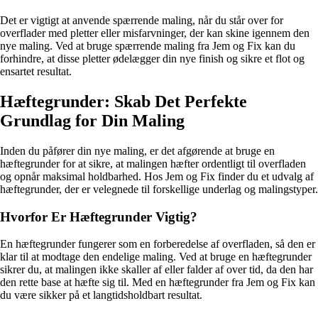
Det er vigtigt at anvende spærrende maling, når du står over for
overflader med pletter eller misfarvninger, der kan skine igennem den
nye maling. Ved at bruge spærrende maling fra Jem og Fix kan du
forhindre, at disse pletter ødelægger din nye finish og sikre et flot og
ensartet resultat.
Hæftegrunder: Skab Det Perfekte
Grundlag for Din Maling
Inden du påfører din nye maling, er det afgørende at bruge en
hæftegrunder for at sikre, at malingen hæfter ordentligt til overfladen
og opnår maksimal holdbarhed. Hos Jem og Fix finder du et udvalg af
hæftegrunder, der er velegnede til forskellige underlag og malingstyper.
Hvorfor Er Hæftegrunder Vigtig?
En hæftegrunder fungerer som en forberedelse af overfladen, så den er
klar til at modtage den endelige maling. Ved at bruge en hæftegrunder
sikrer du, at malingen ikke skaller af eller falder af over tid, da den har
den rette base at hæfte sig til. Med en hæftegrunder fra Jem og Fix kan
du være sikker på et langtidsholdbart resultat.