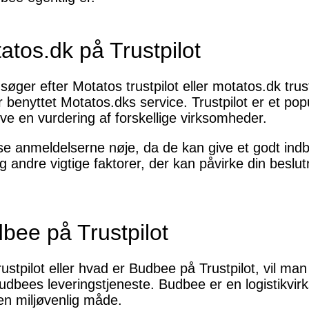
atos.dk på Trustpilot
øger efter Motatos trustpilot eller motatos.dk trus
 benyttet Motatos.dks service. Trustpilot er et pop
ve en vurdering af forskellige virksomheder.
e anmeldelserne nøje, da de kan give et godt indbl
 og andre vigtige faktorer, der kan påvirke din besl
bee på Trustpilot
stpilot eller hvad er Budbee på Trustpilot, vil ma
udbees leveringstjeneste. Budbee er en logistikvirk
 en miljøvenlig måde.