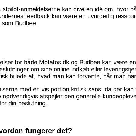
stpilot-anmeldelserne kan give en idé om, hvor pål
 Kundernes feedback kan være en uvurderlig ressou
te som Budbee.
delser for både Motatos.dk og Budbee kan være en
slutninger om sine online indkøb eller leveringstj
stisk billede af, hvad man kan forvente, når man ha
lserne med en vis portion kritisk sans, da der ka
e nødvendigvis afspejler den generelle kundeopleve
for din beslutning.
vordan fungerer det?