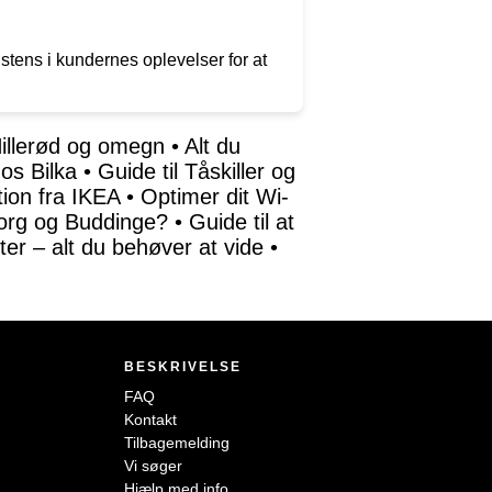
stens i kundernes oplevelser for at
Hillerød og omegn
•
Alt du
os Bilka
•
Guide til Tåskiller og
tion fra IKEA
•
Optimer dit Wi-
borg og Buddinge?
•
Guide til at
leter – alt du behøver at vide
•
BESKRIVELSE
FAQ
Kontakt
Tilbagemelding
Vi søger
Hjælp med info