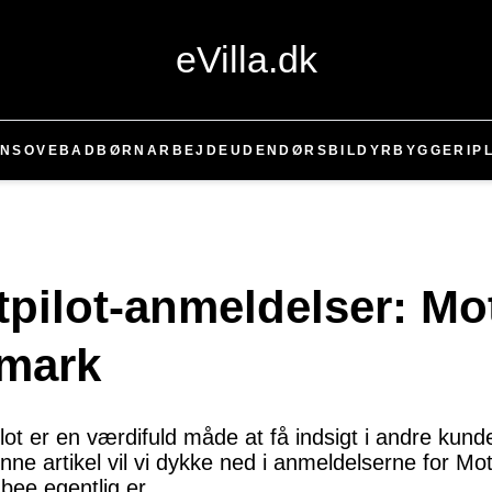
eVilla.dk
EN
SOVE
BAD
BØRN
ARBEJDE
UDENDØRS
BIL
DYR
BYGGERI
P
stpilot-anmeldelser: Mo
mark
ot er en værdifuld måde at få indsigt i andre kund
enne artikel vil vi dykke ned i anmeldelserne for 
ee egentlig er.