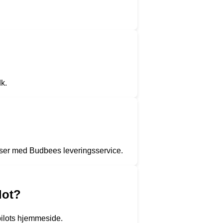
k.
ser med Budbees leveringsservice.
lot?
pilots hjemmeside.