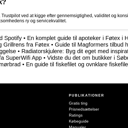
k?
rustpilot ved at kigge efter gennemsigtighed, validitet og konsi
irksomhedens ry og servicekvalitet.
d Spotify
•
En komplet guide til apoteker i Føtex i 
Grillrens fra Føtex
•
Guide til Magformers tilbud h
ggelse
•
Radiatorskjulere: Byg dit eget med inspira
fa SuperWifi App
•
Vidste du det om butikker i Sø
emørbrad
•
En guide til fiskefilet og ovnklare fiskefi
PUBLIKATIONER
Gratis ting
Prisnedsættelser
Ratings
Købeguide
Manualer