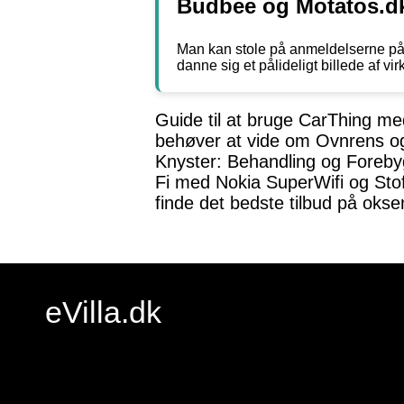
Budbee og Motatos.d
Man kan stole på anmeldelserne på T
danne sig et pålideligt billede af v
Guide til at bruge CarThing me
behøver at vide om Ovnrens og 
Knyster: Behandling og Foreby
Fi med Nokia SuperWifi og Sto
finde det bedste tilbud på oks
eVilla.dk