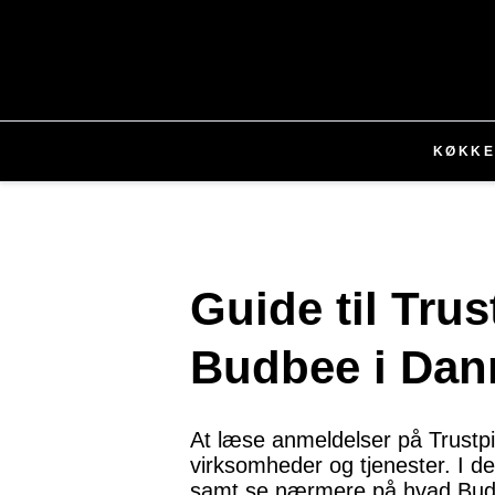
KØKK
Guide til Tru
Budbee i Dan
At læse anmeldelser på Trustpil
virksomheder og tjenester. I d
samt se nærmere på hvad Budb