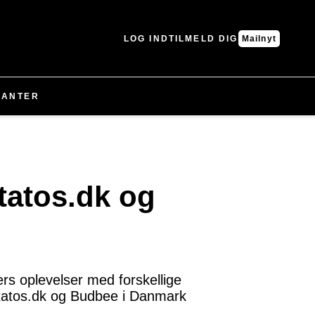
LOG IND
TILMELD DIG
Mailnyt
LANTER
tatos.dk og
ers oplevelser med forskellige
Motatos.dk og Budbee i Danmark