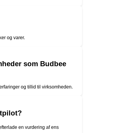
ker og varer.
somheder som Budbee
rfaringer og tillid til virksomheden.
pilot?
fterlade en vurdering af ens