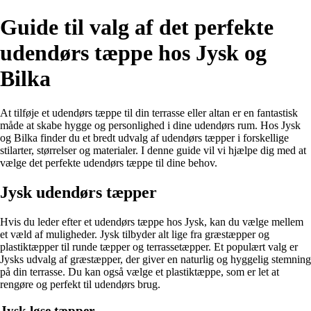
Guide til valg af det perfekte
udendørs tæppe hos Jysk og
Bilka
At tilføje et udendørs tæppe til din terrasse eller altan er en fantastisk
måde at skabe hygge og personlighed i dine udendørs rum. Hos Jysk
og Bilka finder du et bredt udvalg af udendørs tæpper i forskellige
stilarter, størrelser og materialer. I denne guide vil vi hjælpe dig med at
vælge det perfekte udendørs tæppe til dine behov.
Jysk udendørs tæpper
Hvis du leder efter et udendørs tæppe hos Jysk, kan du vælge mellem
et væld af muligheder. Jysk tilbyder alt lige fra græstæpper og
plastiktæpper til runde tæpper og terrassetæpper. Et populært valg er
Jysks udvalg af græstæpper, der giver en naturlig og hyggelig stemning
på din terrasse. Du kan også vælge et plastiktæppe, som er let at
rengøre og perfekt til udendørs brug.
Jysk løse tæpper