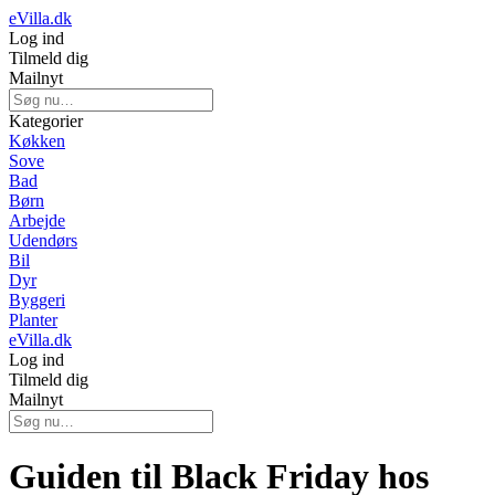
eVilla.dk
Log ind
Tilmeld dig
Mailnyt
Kategorier
Køkken
Sove
Bad
Børn
Arbejde
Udendørs
Bil
Dyr
Byggeri
Planter
eVilla.dk
Log ind
Tilmeld dig
Mailnyt
Guiden til Black Friday hos