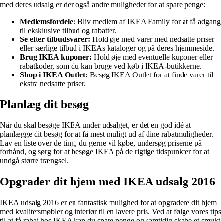
med deres udsalg er der også andre muligheder for at spare penge:
Medlemsfordele:
Bliv medlem af IKEA Family for at få adgang
til eksklusive tilbud og rabatter.
Se efter tilbudsvarer:
Hold øje med varer med nedsatte priser
eller særlige tilbud i IKEAs kataloger og på deres hjemmeside.
Brug IKEA kuponer:
Hold øje med eventuelle kuponer eller
rabatkoder, som du kan bruge ved køb i IKEA-butikkerne.
Shop i IKEA Outlet:
Besøg IKEA Outlet for at finde varer til
ekstra nedsatte priser.
Planlæg dit besøg
Når du skal besøge IKEA under udsalget, er det en god idé at
planlægge dit besøg for at få mest muligt ud af dine rabatmuligheder.
Lav en liste over de ting, du gerne vil købe, undersøg priserne på
forhånd, og sørg for at besøge IKEA på de rigtige tidspunkter for at
undgå større trængsel.
Opgrader dit hjem med IKEA udsalg 2016
IKEA udsalg 2016 er en fantastisk mulighed for at opgradere dit hjem
med kvalitetsmøbler og interiør til en lavere pris. Ved at følge vores tips
til at få rabat hos IKEA kan du spare penge og samtidig skabe et smukt