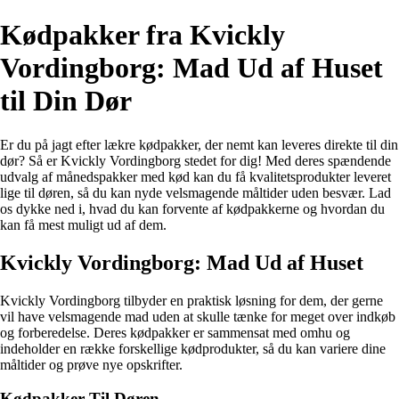
Kødpakker fra Kvickly
Vordingborg: Mad Ud af Huset
til Din Dør
Er du på jagt efter lækre kødpakker, der nemt kan leveres direkte til din
dør? Så er Kvickly Vordingborg stedet for dig! Med deres spændende
udvalg af månedspakker med kød kan du få kvalitetsprodukter leveret
lige til døren, så du kan nyde velsmagende måltider uden besvær. Lad
os dykke ned i, hvad du kan forvente af kødpakkerne og hvordan du
kan få mest muligt ud af dem.
Kvickly Vordingborg: Mad Ud af Huset
Kvickly Vordingborg tilbyder en praktisk løsning for dem, der gerne
vil have velsmagende mad uden at skulle tænke for meget over indkøb
og forberedelse. Deres kødpakker er sammensat med omhu og
indeholder en række forskellige kødprodukter, så du kan variere dine
måltider og prøve nye opskrifter.
Kødpakker Til Døren