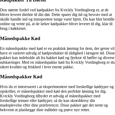
Den største fordel ved kødpakker fra Kvickly Vordingborg er, at de
bliver leveret direkte til din dør. Dette sparer dig tid og besvær med at
skulle handle ind og transportere tunge varer hjem. Du kan blot bestille
online og vente på, at de lækre kødpakker bliver leveret til dig, klar til
brug i køkkenet.
Månedspakke Kød
En månedspakke med kød er en praktisk løsning for dem, der gerne vil
have et varieret udvalg af kødprodukter til rådighed i længere tid. Disse
pakker kan indeholde alt fra hakket kød og fjerkræ til bøffer og diverse
udskæringer. Med en månedspakke kød fra Kvickly Vordingborg er du
sikret kvalitet og friskhed i hver eneste pakke.
Månedspakker Kød
Hvis du er interesseret i at eksperimentere med forskellige kødtyper og
opskrifter, er månedspakker med kød den perfekte løsning for dig.
Kvickly Vordingborg tilbyder et udvalg af månedspakker med
forskellige temaer eller kødtyper, så du kan skræddersy din
madoplevelse efter dine præferencer. Disse pakker gør det nemt og
bekvemt at planlægge dine måltider og prøve nye retter.