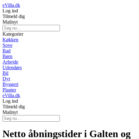
eVilla.dk
Log ind
Tilmeld dig
Mailnyt
Kategorier
Køkken
Sove
Bad
Børn
Arbejde
Udendørs
Bil
Dyr
Byggeri
Planter
eVilla.dk
Log ind
Tilmeld dig
Mailnyt
Netto åbningstider i Galten og