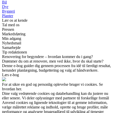
Bil
Dyr
Byggeri
Planter
Lær os at kende
Tal med os
Pressen
Markedsføring
Min adgang
Nyhedsmail
Samarbejde
Tip redaktionen
Renovering for begyndere – hvordan kommer du i gang?
Drømmer du om at renovere, men ved ikke, hvor du skal starte?
Denne e-bog guider dig gennem processen fra idé til færdigt resultat,
herunder planlægning, budgettering og valg af håndværkere.
Læs e-bog
For at sikre en god og personlig oplevelse bruger vi cookies. Se
hvordan her.
Dine valg vedrørende cookies og databehandling kan du justere nu
eller senere. Vi deler oplysninger med partnere til forskellige formål
Anvend cookies og lignende teknologier til at gemme information,
vælge målrettet reklame og indhold, oprette og bruge profiler, måle
performance og analysere brugeradfærd til udvikling af tjenester