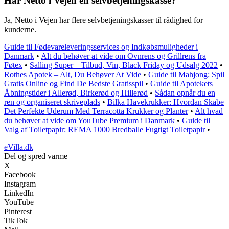
Har Netto i Vejen en selvbetjeningskasse?
Ja, Netto i Vejen har flere selvbetjeningskasser til rådighed for
kunderne.
Guide til Fødevareleveringsservices og Indkøbsmuligheder i
Danmark
•
Alt du behøver at vide om Ovnrens og Grillrens fra
Føtex
•
Salling Super – Tilbud, Vin, Black Friday og Udsalg 2022
•
Rothes Apotek – Alt, Du Behøver At Vide
•
Guide til Mahjong: Spil
Gratis Online og Find De Bedste Gratisspil
•
Guide til Apotekets
Åbningstider i Allerød, Birkerød og Hillerød
•
Sådan opnår du en
ren og organiseret skriveplads
•
Bilka Havekrukker: Hvordan Skabe
Det Perfekte Uderum Med Terracotta Krukker og Planter
•
Alt hvad
du behøver at vide om YouTube Premium i Danmark
•
Guide til
Valg af Toiletpapir: REMA 1000 Bredballe Fugtigt Toiletpapir
•
eVilla.dk
Del og spred varme
X
Facebook
Instagram
LinkedIn
YouTube
Pinterest
TikTok