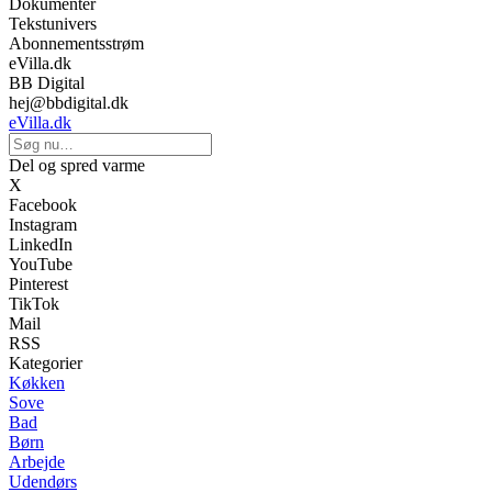
Dokumenter
Tekstunivers
Abonnementsstrøm
eVilla.dk
BB Digital
hej@bbdigital.dk
eVilla.dk
Del og spred varme
X
Facebook
Instagram
LinkedIn
YouTube
Pinterest
TikTok
Mail
RSS
Kategorier
Køkken
Sove
Bad
Børn
Arbejde
Udendørs