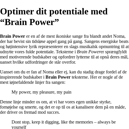
Optimer dit potentiale med
“Brain Power”
Brain Power
er en af de mest ikoniske sange fra blandt andet Noma,
der har bevist sin tidsløse appel gang på gang. Sangens energiske beats
og højintensive lyrik repræsenterer en slags musikalsk opmuntring til at
udnytte vores fulde potentiale. Teksterne i
Brain Power
er sprængfyldt
med motiverende budskaber og opfordrer lytterne til at opnå deres mål,
uanset hvilke udfordringer de står overfor.
Uanset om du er fan af Noma eller ej, kan du stadig drage fordel af de
inspirerende budskaber i
Brain Power
teksterne. Her er nogle af de
mest iøjnefaldende linjer fra sangen:
My power, my pleasure, my pain
Denne linje minder os om, at vi har vores egen unikke styrke,
fornøjelse og smerte, og det er op til os at kanalisere dem på en måde,
der driver os fremad mod succes.
Dont stop, keep it digging, like the memories – always be
yourself