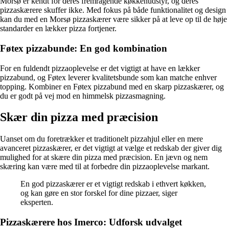
Morsø er kendt for deres fremragende køkkenudstyr, og deres
pizzaskærere skuffer ikke. Med fokus på både funktionalitet og design
kan du med en Morsø pizzaskærer være sikker på at leve op til de høje
standarder en lækker pizza fortjener.
Føtex pizzabunde: En god kombination
For en fuldendt pizzaoplevelse er det vigtigt at have en lækker
pizzabund, og Føtex leverer kvalitetsbunde som kan matche enhver
topping. Kombiner en Føtex pizzabund med en skarp pizzaskærer, og
du er godt på vej mod en himmelsk pizzasmagning.
Skær din pizza med præcision
Uanset om du foretrækker et traditionelt pizzahjul eller en mere
avanceret pizzaskærer, er det vigtigt at vælge et redskab der giver dig
mulighed for at skære din pizza med præcision. En jævn og nem
skæring kan være med til at forbedre din pizzaoplevelse markant.
En god pizzaskærer er et vigtigt redskab i ethvert køkken,
og kan gøre en stor forskel for dine pizzaer, siger
eksperten.
Pizzaskærere hos Imerco: Udforsk udvalget