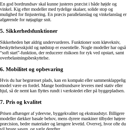
En god bordrundsav skal kunne justeres præcist i både højde og
vinkel. Kig efter modeller med tydelige skalaer, solide stop og
mulighed for finjustering. En præcis parallelanslag og vinkelanslag er
afgørende for nøjagtige snit.
5. Sikkerhedsfunktioner
Sikkerheden bør aldrig undervurderes. Funktioner som kløvekniv,
beskyttelsesskjold og nødstop er essentielle. Nogle modeller har også
“soft start”-funktion, der reducerer risikoen for ryk ved opstart, samt
overbelastningsbeskyttelse.
6. Mobilitet og opbevaring
Hvis du har begrænset plads, kan en kompakt eller sammenklappelig
model være en fordel. Mange bordrundsave leveres med stativ eller
hjul, så de nemt kan flyttes rundt i værkstedet eller på byggepladsen.
7. Pris og kvalitet
Prisen afhænger af ydeevne, byggekvalitet og ekstraudstyr. Billigere
modeller dækker basale behov, mens dyrere maskiner tilbyder højere
præcision, bedre materialer og længere levetid. Overvej, hvor ofte du
vil bruge saven, og vælg derefter.