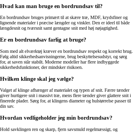
Hvad kan man bruge en bordrundsav til?
En bordrundsav bruges primært til at skære træ, MDF, krydsfiner og
lignende materialer i præcise længder og vinkler. Den er ideel til både
længdesnit og tværsnit samt gentagne snit med høj nøjagtighed.
Er en bordrundsav farlig at bruge?
Som med alt elværktøj kræver en bordrundsav respekt og korrekt brug.
Følg altid sikkerhedsanvisningerne, brug beskyttelsesudstyr, og sørg
for, at saven står stabilt. Moderne modeller har flere indbyggede
sikkerhedsfunktioner, der mindsker risikoen.
Hvilken klinge skal jeg vælge?
Valget af klinge afhænger af materialet og typen af snit. Færre tænder
giver hurtigere snit i massivt træ, mens flere tænder giver glattere snit i
finerede plader. Sørg for, at klingens diameter og hulstørrelse passer til
din sav.
Hvordan vedligeholder jeg min bordrundsav?
Hold savklingen ren og skarp, fjern savsmuld regelmæssigt, og