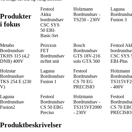
Festool
Holzmann
Laguna
Akku
Bordrundsav -
Bordrunds
Produkter
bordrundsav
TS250 - 230V
Fusion 3
i fokus
CSC SYS
50 EBI-
Basic-Set
Metabo
Proxxon
Bosch
Festool Ak
Bordrundsav
FET
Bordrundsav
bordrundsa
TKHS 315 (4,2
Bordrundsav
GTS 18V-216
CSC SYS 
DNB) 400V
m/fint snit
solo GTA 560
EBI-Plus
Holzstar
Laguna
Festool
Holzmann
Bordrundsav
Bordrundsav
Bordrundsav
Bordrundsa
TKS 254 E (230
Fusion 1
CS 70 EG
TS315VF2
V)
PRECISIO
- 400V
Laguna
Festool
Holzmann
Festool
Bordrundsav
Bordrundsav
Bordrundsav -
Bordrunds
Fusion2
CS 50 EBG
TS315VF2000
CS 70 EB
Preciso
- 230V
PRECISIO
Produktbeskrivelser