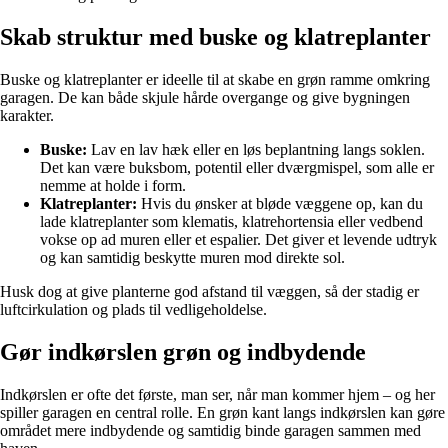
Skab struktur med buske og klatreplanter
Buske og klatreplanter er ideelle til at skabe en grøn ramme omkring
garagen. De kan både skjule hårde overgange og give bygningen
karakter.
Buske:
Lav en lav hæk eller en løs beplantning langs soklen.
Det kan være buksbom, potentil eller dværgmispel, som alle er
nemme at holde i form.
Klatreplanter:
Hvis du ønsker at bløde væggene op, kan du
lade klatreplanter som klematis, klatrehortensia eller vedbend
vokse op ad muren eller et espalier. Det giver et levende udtryk
og kan samtidig beskytte muren mod direkte sol.
Husk dog at give planterne god afstand til væggen, så der stadig er
luftcirkulation og plads til vedligeholdelse.
Gør indkørslen grøn og indbydende
Indkørslen er ofte det første, man ser, når man kommer hjem – og her
spiller garagen en central rolle. En grøn kant langs indkørslen kan gøre
området mere indbydende og samtidig binde garagen sammen med