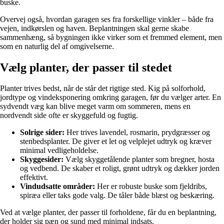
buske.
Overvej også, hvordan garagen ses fra forskellige vinkler – både fra
vejen, indkørslen og haven. Beplantningen skal gerne skabe
sammenhæng, så bygningen ikke virker som et fremmed element, men
som en naturlig del af omgivelserne.
Vælg planter, der passer til stedet
Planter trives bedst, når de står det rigtige sted. Kig på solforhold,
jordtype og vindeksponering omkring garagen, før du vælger arter. En
sydvendt væg kan blive meget varm om sommeren, mens en
nordvendt side ofte er skyggefuld og fugtig.
Solrige sider:
Her trives lavendel, rosmarin, prydgræsser og
stenbedsplanter. De giver et let og velplejet udtryk og kræver
minimal vedligeholdelse.
Skyggesider:
Vælg skyggetålende planter som bregner, hosta
og vedbend. De skaber et roligt, grønt udtryk og dækker jorden
effektivt.
Vindudsatte områder:
Her er robuste buske som fjeldribs,
spiræa eller taks gode valg. De tåler både blæst og beskæring.
Ved at vælge planter, der passer til forholdene, får du en beplantning,
der holder sig pæn og sund med minimal indsats.