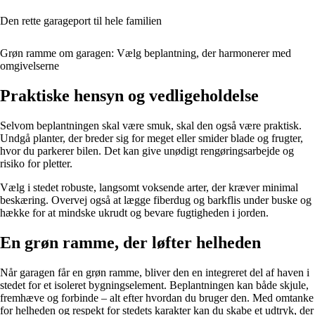
Den rette garageport til hele familien
Grøn ramme om garagen: Vælg beplantning, der harmonerer med
omgivelserne
Praktiske hensyn og vedligeholdelse
Selvom beplantningen skal være smuk, skal den også være praktisk.
Undgå planter, der breder sig for meget eller smider blade og frugter,
hvor du parkerer bilen. Det kan give unødigt rengøringsarbejde og
risiko for pletter.
Vælg i stedet robuste, langsomt voksende arter, der kræver minimal
beskæring. Overvej også at lægge fiberdug og barkflis under buske og
hække for at mindske ukrudt og bevare fugtigheden i jorden.
En grøn ramme, der løfter helheden
Når garagen får en grøn ramme, bliver den en integreret del af haven i
stedet for et isoleret bygningselement. Beplantningen kan både skjule,
fremhæve og forbinde – alt efter hvordan du bruger den. Med omtanke
for helheden og respekt for stedets karakter kan du skabe et udtryk, der