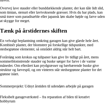
haven.
Overvej lave stauder eller bunddækkende planter, der kan tåle lidt slid,
som timian, stenurt eller lavtvoksende græsser. Hvis du har plads, kan
små træer som paradisæble eller japansk løn skabe højde og farve uden
at skygge for meget.
Tænk på årstidernes skiften
En velvalgt beplantning omkring garagen kan give glæde hele året.
Kombinér planter, der blomstrer på forskellige tidspunkter, med
stedsegrønne elementer, så området aldrig står helt bart.
Forårsløg som krokus og tulipaner kan give liv tidligt på året, mens
sommerblomstrende stauder og buske sørger for farve i de varme
måneder. Om efteråret kan prydgræsser og bærbærende buske give
struktur og farvespil, og om vinteren står stedsegrønne planter for det
grønne islæt.
Sommerprojekt: Udnyt årstiden til udendørs arbejde på garagen
Fleksibelt garageværksted – fra reparation af bilen til kreativt
hobbyrum