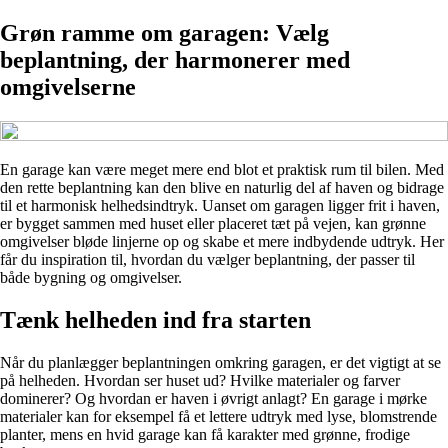
Grøn ramme om garagen: Vælg
beplantning, der harmonerer med
omgivelserne
En garage kan være meget mere end blot et praktisk rum til bilen. Med
den rette beplantning kan den blive en naturlig del af haven og bidrage
til et harmonisk helhedsindtryk. Uanset om garagen ligger frit i haven,
er bygget sammen med huset eller placeret tæt på vejen, kan grønne
omgivelser bløde linjerne op og skabe et mere indbydende udtryk. Her
får du inspiration til, hvordan du vælger beplantning, der passer til
både bygning og omgivelser.
Tænk helheden ind fra starten
Når du planlægger beplantningen omkring garagen, er det vigtigt at se
på helheden. Hvordan ser huset ud? Hvilke materialer og farver
dominerer? Og hvordan er haven i øvrigt anlagt? En garage i mørke
materialer kan for eksempel få et lettere udtryk med lyse, blomstrende
planter, mens en hvid garage kan få karakter med grønne, frodige