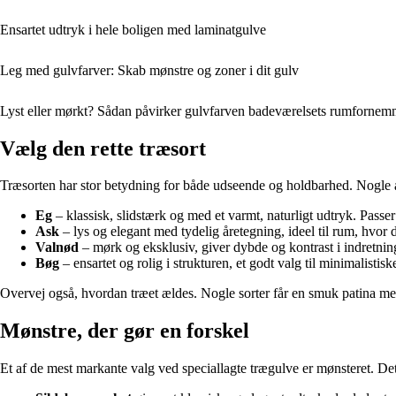
Ensartet udtryk i hele boligen med laminatgulve
Leg med gulvfarver: Skab mønstre og zoner i dit gulv
Lyst eller mørkt? Sådan påvirker gulvfarven badeværelsets rumfornem
Vælg den rette træsort
Træsorten har stor betydning for både udseende og holdbarhed. Nogle 
Eg
– klassisk, slidstærk og med et varmt, naturligt udtryk. Passer
Ask
– lys og elegant med tydelig åretegning, ideel til rum, hvor d
Valnød
– mørk og eksklusiv, giver dybde og kontrast i indretnin
Bøg
– ensartet og rolig i strukturen, et godt valg til minimalistis
Overvej også, hvordan træet ældes. Nogle sorter får en smuk patina me
Mønstre, der gør en forskel
Et af de mest markante valg ved speciallagte trægulve er mønsteret. D