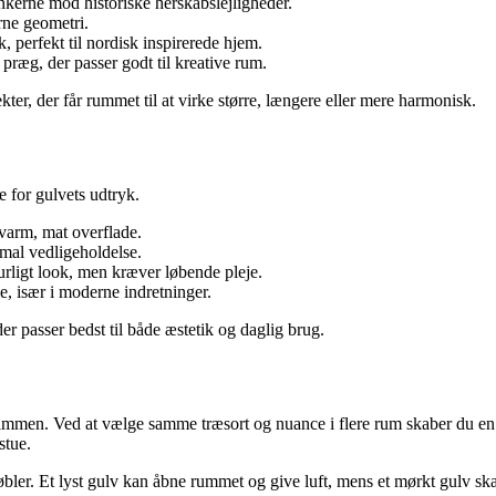
ankerne mod historiske herskabslejligheder.
ne geometri.
, perfekt til nordisk inspirerede hjem.
præg, der passer godt til kreative rum.
er, der får rummet til at virke større, længere eller mere harmonisk.
 for gulvets udtryk.
 varm, mat overflade.
imal vedligeholdelse.
turligt look, men kræver løbende pleje.
e, især i moderne indretninger.
 passer bedst til både æstetik og daglig brug.
ammen. Ved at vælge samme træsort og nuance i flere rum skaber du en n
stue.
ler. Et lyst gulv kan åbne rummet og give luft, mens et mørkt gulv sk