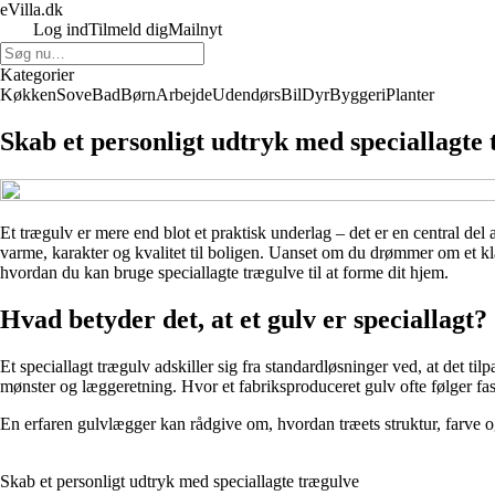
eVilla.dk
Log ind
Tilmeld dig
Mailnyt
Kategorier
Køkken
Sove
Bad
Børn
Arbejde
Udendørs
Bil
Dyr
Byggeri
Planter
Skab et personligt udtryk med speciallagte
Et trægulv er mere end blot et praktisk underlag – det er en central del
varme, karakter og kvalitet til boligen. Uanset om du drømmer om et kla
hvordan du kan bruge speciallagte trægulve til at forme dit hjem.
Hvad betyder det, at et gulv er speciallagt?
Et speciallagt trægulv adskiller sig fra standardløsninger ved, at det t
mønster og læggeretning. Hvor et fabriksproduceret gulv ofte følger fast
En erfaren gulvlægger kan rådgive om, hvordan træets struktur, farve 
Skab et personligt udtryk med speciallagte trægulve