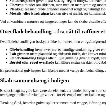
Sildebensparket
giver et klassisk og elegant udtryk, der leder t
Chevron
minder om sildeben, men med en mere stram og moder
Plankegulve
med brede brædder skaber et roligt og naturligt look
Mosaik- eller kvadratparket
kan give et grafisk og kunstnerisk 
Ved at kombinere mønstre og læggeretninger kan du skabe visuelle effekt
Overfladebehandling – fra råt til raffineret
Overfladebehandlingen beskytter ikke kun træet, men er også afgørende
Oliebehandling
fremhæver træets naturlige struktur og giver en
Lak
giver en mere glansfuld og slidstærk finish, der kræver min
Sæbebehandling
bruges ofte til lyse gulve og giver et blødt, na
Børstet eller røget overflade
kan tilføre ekstra karakter og dybd
En professionel gulvlægger kan hjælpe med at vælge den behandling, der
Skab sammenhæng i boligen
Et speciallagt trægulv kan være det element, der binder boligens rum s
overgange mellem forskellige zoner – for eksempel mellem køkken og 
Tænk også på, hvordan gulvet spiller sammen med vægge, lofter og møb