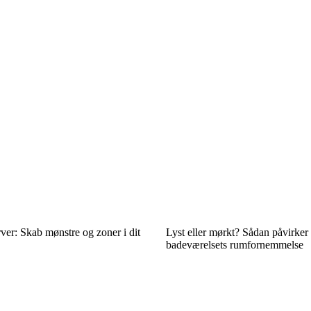
er: Skab mønstre og zoner i dit
Lyst eller mørkt? Sådan påvirker
badeværelsets rumfornemmelse