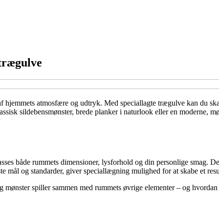
 trægulve
 af hjemmets atmosfære og udtryk. Med speciallagte trægulve kan du skabe 
ssisk sildebensmønster, brede planker i naturlook eller en moderne, mør
ilpasses både rummets dimensioner, lysforhold og din personlige smag. De
e mål og standarder, giver speciallægning mulighed for at skabe et result
og mønster spiller sammen med rummets øvrige elementer – og hvordan du