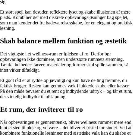
sig.
Et stort spejl kan desuden reflektere lyset og skabe illusionen af mere
plads. Kombiner det med diskrete opbevaringsløsninger bag spejlet,
som man kender det fra badeværelsesskabe, for en elegant og praktisk
løsning.
Skab balance mellem funktion og æstetik
Det vigtigste i et wellness-rum er følelsen af ro. Derfor bør
opbevaringen ikke dominere, men understøtte rummets stemning.
Tænk i helheder: farver, materialer og former skal spille sammen, så
intet virker tilfældigt.
Et godt råd er at rydde op jævnligt og kun have de ting fremme, du
faktisk bruger. Resten kan gemmes væk i lukkede skabe eller kasser.
På den måde bevarer du et rent og indbydende udtryk – og får et rum,
der virkelig indbyder til afslapning.
Et rum, der inviterer til ro
Når opbevaringen er gennemtænkt, bliver wellness-rummet mere end
blot et sted til pleje og velvære – det bliver et fristed for sindet. Ved at
kombinere funktionelle løsninger med æstetiske valg kan du skabe et