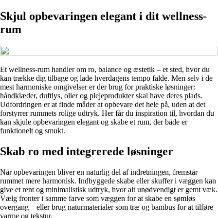
Skjul opbevaringen elegant i dit wellness-
rum
Et wellness-rum handler om ro, balance og æstetik – et sted, hvor du
kan trække dig tilbage og lade hverdagens tempo falde. Men selv i de
mest harmoniske omgivelser er der brug for praktiske løsninger:
håndklæder, duftlys, olier og plejeprodukter skal have deres plads.
Udfordringen er at finde måder at opbevare det hele på, uden at det
forstyrrer rummets rolige udtryk. Her får du inspiration til, hvordan du
kan skjule opbevaringen elegant og skabe et rum, der både er
funktionelt og smukt.
Skab ro med integrerede løsninger
Når opbevaringen bliver en naturlig del af indretningen, fremstår
rummet mere harmonisk. Indbyggede skabe eller skuffer i væggen kan
give et rent og minimalistisk udtryk, hvor alt unødvendigt er gemt væk.
Vælg fronter i samme farve som væggen for at skabe en sømløs
overgang – eller brug naturmaterialer som træ og bambus for at tilføre
varme og tekstur.