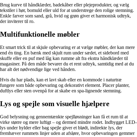
Brug kurve til håndklæder, badekåber eller plejeprodukter, og vælg
tekstiler i hør, bomuld eller uld for at understrege den rolige stemning.
Enkle farver som sand, grå, hvid og grøn giver et harmonisk udtryk,
der inviterer til ro.
Multifunktionelle møbler
Et smart trick til at skjule opbevaring er at vælge møbler, der kan mere
end én ting. En bænk med skjult rum under sædet, et sidebord med
skuffe eller en puf med låg kan rumme alt fra ekstra håndklæder til
magasiner. På den måde bevarer du et rent udtryk, samtidig med at du
har alt det nødvendige lige ved hånden.
Hvis du har plads, kan et lavt skab eller en kommode i naturtræ
fungere som både opbevaring og dekorativt element. Placer planter,
duftlys eller sten ovenpå for at skabe en spa-lignende stemning.
Lys og spejle som visuelle hjælpere
God belysning og gennemtænkte spejlløsninger kan få et rum til at
virke større og mere luftigt – og dermed mindre rodet. Indbygget LED-
lys under hylder eller bag spejle giver et blødt, indirekte lys, der
fremhæver rummets linjer uden at afsløre, hvor opbevaringen gemmer