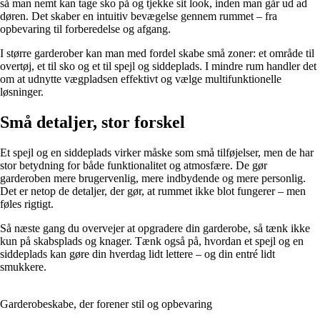
så man nemt kan tage sko på og tjekke sit look, inden man går ud ad
døren. Det skaber en intuitiv bevægelse gennem rummet – fra
opbevaring til forberedelse og afgang.
I større garderober kan man med fordel skabe små zoner: et område til
overtøj, et til sko og et til spejl og siddeplads. I mindre rum handler det
om at udnytte vægpladsen effektivt og vælge multifunktionelle
løsninger.
Små detaljer, stor forskel
Et spejl og en siddeplads virker måske som små tilføjelser, men de har
stor betydning for både funktionalitet og atmosfære. De gør
garderoben mere brugervenlig, mere indbydende og mere personlig.
Det er netop de detaljer, der gør, at rummet ikke blot fungerer – men
føles rigtigt.
Så næste gang du overvejer at opgradere din garderobe, så tænk ikke
kun på skabsplads og knager. Tænk også på, hvordan et spejl og en
siddeplads kan gøre din hverdag lidt lettere – og din entré lidt
smukkere.
Garderobeskabe, der forener stil og opbevaring