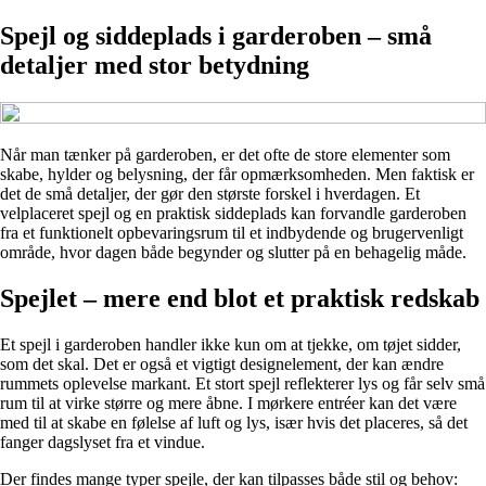
Spejl og siddeplads i garderoben – små
detaljer med stor betydning
Når man tænker på garderoben, er det ofte de store elementer som
skabe, hylder og belysning, der får opmærksomheden. Men faktisk er
det de små detaljer, der gør den største forskel i hverdagen. Et
velplaceret spejl og en praktisk siddeplads kan forvandle garderoben
fra et funktionelt opbevaringsrum til et indbydende og brugervenligt
område, hvor dagen både begynder og slutter på en behagelig måde.
Spejlet – mere end blot et praktisk redskab
Et spejl i garderoben handler ikke kun om at tjekke, om tøjet sidder,
som det skal. Det er også et vigtigt designelement, der kan ændre
rummets oplevelse markant. Et stort spejl reflekterer lys og får selv små
rum til at virke større og mere åbne. I mørkere entréer kan det være
med til at skabe en følelse af luft og lys, især hvis det placeres, så det
fanger dagslyset fra et vindue.
Der findes mange typer spejle, der kan tilpasses både stil og behov: