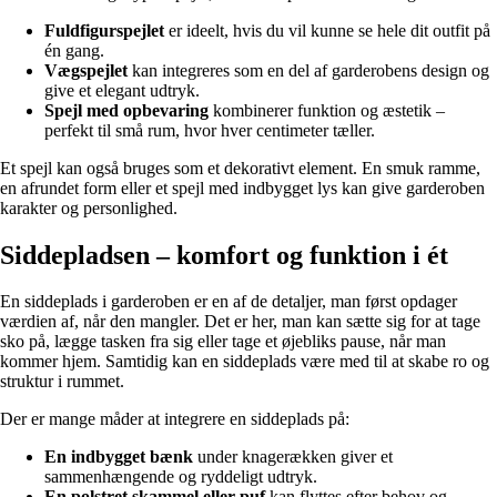
Fuldfigurspejlet
er ideelt, hvis du vil kunne se hele dit outfit på
én gang.
Vægspejlet
kan integreres som en del af garderobens design og
give et elegant udtryk.
Spejl med opbevaring
kombinerer funktion og æstetik –
perfekt til små rum, hvor hver centimeter tæller.
Et spejl kan også bruges som et dekorativt element. En smuk ramme,
en afrundet form eller et spejl med indbygget lys kan give garderoben
karakter og personlighed.
Siddepladsen – komfort og funktion i ét
En siddeplads i garderoben er en af de detaljer, man først opdager
værdien af, når den mangler. Det er her, man kan sætte sig for at tage
sko på, lægge tasken fra sig eller tage et øjebliks pause, når man
kommer hjem. Samtidig kan en siddeplads være med til at skabe ro og
struktur i rummet.
Der er mange måder at integrere en siddeplads på:
En indbygget bænk
under knagerækken giver et
sammenhængende og ryddeligt udtryk.
En polstret skammel eller puf
kan flyttes efter behov og