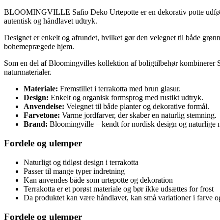
BLOOMINGVILLE Safio Deko Urtepotte er en dekorativ potte udført i te
autentisk og håndlavet udtryk.
Designet er enkelt og afrundet, hvilket gør den velegnet til både grøn
bohemeprægede hjem.
Som en del af Bloomingvilles kollektion af boligtilbehør kombinerer 
naturmaterialer.
Materiale:
Fremstillet i terrakotta med brun glasur.
Design:
Enkelt og organisk formsprog med rustikt udtryk.
Anvendelse:
Velegnet til både planter og dekorative formål.
Farvetone:
Varme jordfarver, der skaber en naturlig stemning.
Brand:
Bloomingville – kendt for nordisk design og naturlige m
Fordele og ulemper
Naturligt og tidløst design i terrakotta
Passer til mange typer indretning
Kan anvendes både som urtepotte og dekoration
Terrakotta er et porøst materiale og bør ikke udsættes for frost
Da produktet kan være håndlavet, kan små variationer i farve 
Fordele og ulemper