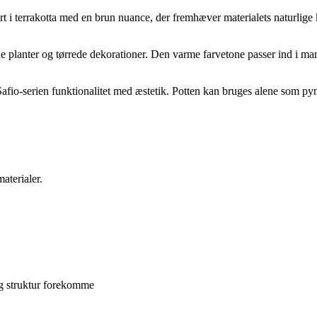
rrakotta med en brun nuance, der fremhæver materialets naturlige kara
ne planter og tørrede dekorationer. Den varme farvetone passer ind i ma
Safio-serien funktionalitet med æstetik. Potten kan bruges alene som 
aterialer.
og struktur forekomme