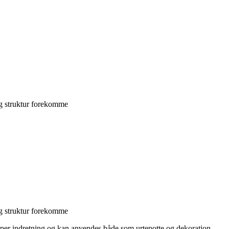
og struktur forekomme
og struktur forekomme
 typer indretning og kan anvendes både som urtepotte og dekoration.