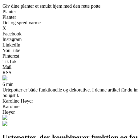
Giv dine planter et smukt hjem med den rette potte
Planter
Planter
Del og spred varme
X
Facebook
Instagram
LinkedIn
YouTube
Pinterest
TikTok
Mail
RSS
6 min
Urtepotter er både funktionelle og dekorative. I denne artikel får du in
boligstil.
Karoline Høyer
Karoline
Høyer
Urtepotter, der kombinerer funktion og f