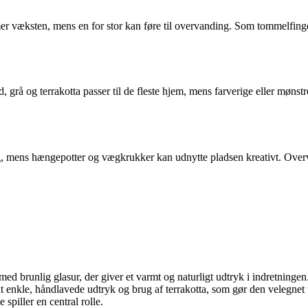
mmer væksten, mens en for stor kan føre til overvanding. Som tommelfing
d, grå og terrakotta passer til de fleste hjem, mens farverige eller møns
, mens hængepotter og vægkrukker kan udnytte pladsen kreativt. Overvej 
a med brunlig glasur, der giver et varmt og naturligt udtryk i indretningen
it enkle, håndlavede udtryk og brug af terrakotta, som gør den velegnet
spiller en central rolle.