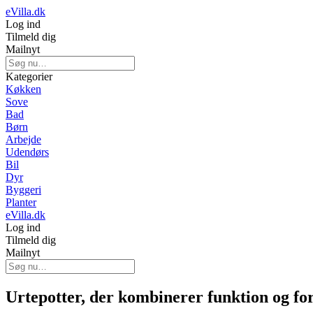
eVilla.dk
Log ind
Tilmeld dig
Mailnyt
Kategorier
Køkken
Sove
Bad
Børn
Arbejde
Udendørs
Bil
Dyr
Byggeri
Planter
eVilla.dk
Log ind
Tilmeld dig
Mailnyt
Urtepotter, der kombinerer funktion og f