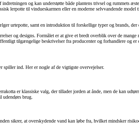
 af indretningen og kan understøtte både plantens trivsel og rummets æste
ssisk lerpotte til vindueskarmen eller en moderne selvvandende model ti
lger urtepotte, samt en introduktion til forskellige typer og brands, der
tørrelser og designs. Formålet er at give et bredt overblik over de mange 
fentligt tilgængelige beskrivelser fra producenter og forhandlere og er 
r spiller ind. Her er nogle af de vigtigste overvejelser.
rrakotta er klassiske valg, der tillader jorden at ånde, men de kan udtø
il udendørs brug.
bunden sikrer, at overskydende vand kan løbe fra, hvilket mindsker risi